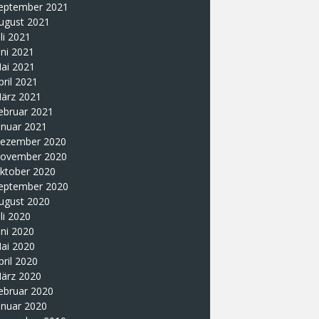
eptember 2021
ugust 2021
uli 2021
uni 2021
ai 2021
pril 2021
ärz 2021
ebruar 2021
anuar 2021
ezember 2020
ovember 2020
ktober 2020
eptember 2020
ugust 2020
uli 2020
uni 2020
ai 2020
pril 2020
ärz 2020
ebruar 2020
anuar 2020