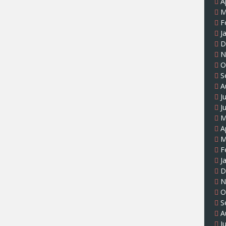
A
M
F
J
D
N
O
S
A
J
J
M
A
M
F
J
D
N
O
S
A
J