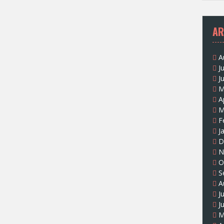
AR
A
J
J
M
A
M
F
J
D
N
O
S
A
J
J
M