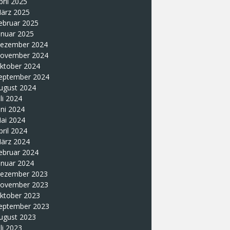
pril 2025
ärz 2025
ebruar 2025
anuar 2025
ezember 2024
ovember 2024
ktober 2024
eptember 2024
ugust 2024
uli 2024
uni 2024
ai 2024
pril 2024
ärz 2024
ebruar 2024
anuar 2024
ezember 2023
ovember 2023
ktober 2023
eptember 2023
ugust 2023
uli 2023