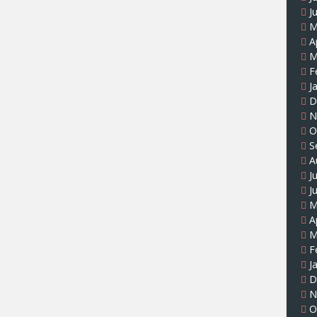
J
M
A
M
F
J
D
N
O
S
A
J
J
M
A
M
F
J
D
N
O