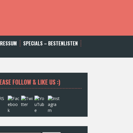
PRESSUM
SPECIALS – BESTENLISTEN
EASE FOLLOW & LIKE US :)