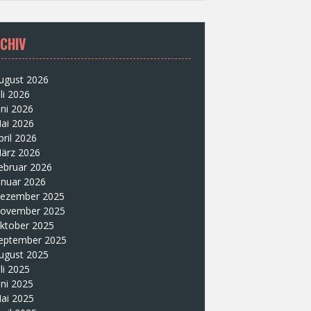
CHIV
ugust 2026
uli 2026
uni 2026
ai 2026
pril 2026
ärz 2026
ebruar 2026
anuar 2026
ezember 2025
ovember 2025
ktober 2025
eptember 2025
ugust 2025
uli 2025
uni 2025
ai 2025