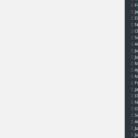
F
J
D
N
O
S
A
J
J
M
A
M
F
J
D
N
O
S
A
J
J