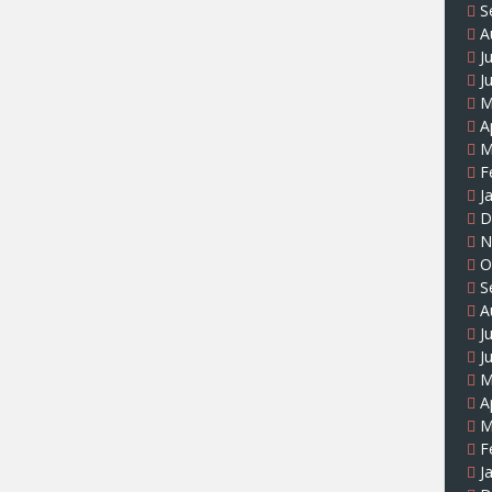
S
A
J
J
M
A
M
F
J
D
N
O
S
A
J
J
M
A
M
F
J