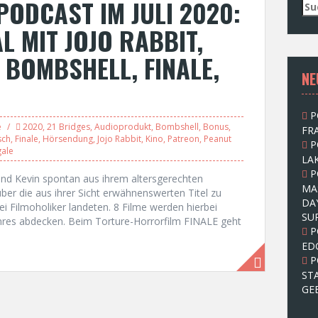
ODCAST IM JULI 2020:
S
u
L MIT JOJO RABBIT,
c
h
 BOMBSHELL, FINALE,
e
NE
n
n
a
P
c
e
2020
,
21 Bridges
,
Audioprodukt
,
Bombshell
,
Bonus
,
FRA
h
sch
,
Finale
,
Hörsendung
,
Jojo Rabbit
,
Kino
,
Patreon
,
Peanut
P
:
gale
LAK
P
und Kevin spontan aus ihrem altersgerechten
MA
r die aus ihrer Sicht erwähnenswerten Titel zu
DA
wei Filmoholiker landeten. 8 Filme werden hierbei
SU
Genres abdecken. Beim Torture-Horrorfilm FINALE geht
P
ED
P
ST
GE