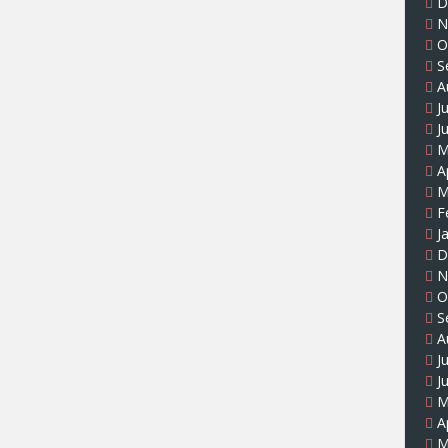
D
N
O
S
A
J
J
M
A
M
F
J
D
N
O
S
A
J
J
M
A
M