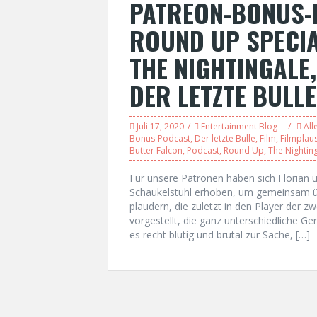
PATREON-BONUS-P
ROUND UP SPECIA
THE NIGHTINGALE,
DER LETZTE BULLE
Juli 17, 2020
Entertainment Blog
All
Bonus-Podcast
,
Der letzte Bulle
,
Film
,
Filmplau
Butter Falcon
,
Podcast
,
Round Up
,
The Nightin
Für unsere Patronen haben sich Florian 
Schaukelstuhl erhoben, um gemeinsam übe
plaudern, die zuletzt in den Player der z
vorgestellt, die ganz unterschiedliche 
es recht blutig und brutal zur Sache, […]