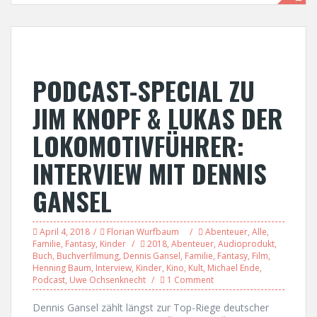
PODCAST-SPECIAL ZU
JIM KNOPF & LUKAS DER
LOKOMOTIVFÜHRER:
INTERVIEW MIT DENNIS
GANSEL
April 4, 2018
Florian Wurfbaum
Abenteuer
,
Alle
,
Familie
,
Fantasy
,
Kinder
2018
,
Abenteuer
,
Audioprodukt
,
Buch
,
Buchverfilmung
,
Dennis Gansel
,
Familie
,
Fantasy
,
Film
,
Henning Baum
,
Interview
,
Kinder
,
Kino
,
Kult
,
Michael Ende
,
Podcast
,
Uwe Ochsenknecht
1 Comment
Dennis Gansel zählt längst zur Top-Riege deutscher