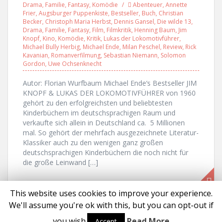
Drama
,
Familie
,
Fantasy
,
Komödie
Abenteuer
,
Annette
Frier
,
Augsburger Puppenkiste
,
Bestseller
,
Buch
,
Christian
Becker
,
Christoph Maria Herbst
,
Dennis Gansel
,
Die wilde 13
,
Drama
,
Familie
,
Fantasy
,
Film
,
Filmkritik
,
Henning Baum
,
Jim
Knopf
,
Kino
,
Komödie
,
Kritik
,
Lukas der Lokomotivführer
,
Michael Bully Herbig
,
Michael Ende
,
Milan Peschel
,
Review
,
Rick
Kavanian
,
Romanverfilmung
,
Sebastian Niemann
,
Solomon
Gordon
,
Uwe Ochsenknecht
Autor: Florian Wurfbaum Michael Ende‘s Bestseller JIM
KNOPF & LUKAS DER LOKOMOTIVFÜHRER von 1960
gehört zu den erfolgreichsten und beliebtesten
Kinderbüchern im deutschsprachigen Raum und
verkaufte sich allein in Deutschland ca. 5 Millionen
mal. So gehört der mehrfach ausgezeichnete Literatur-
Klassiker auch zu den wenigen ganz großen
deutschsprachigen Kinderbüchern die noch nicht für
die große Leinwand […]
This website uses cookies to improve your experience.
We'll assume you're ok with this, but you can opt-out if
Proudly powered by WordPress
|
Theme:
Solon
by aThemes
you wish.
Read More
Accept