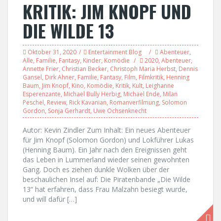
KRITIK: JIM KNOPF UND
DIE WILDE 13
Oktober 31, 2020
Entertainment Blog
Abenteuer
,
Alle
,
Familie
,
Fantasy
,
Kinder
,
Komödie
2020
,
Abenteuer
,
Annette Frier
,
Christian Becker
,
Christoph Maria Herbst
,
Dennis
Gansel
,
Dirk Ahner
,
Familie
,
Fantasy
,
Film
,
Filmkritik
,
Henning
Baum
,
Jim Knopf
,
Kino
,
Komödie
,
Kritik
,
Kult
,
Leighanne
Esperenzante
,
Michael Bully Herbig
,
Michael Ende
,
Milan
Peschel
,
Review
,
Rick Kavanian
,
Romanverfilmung
,
Solomon
Gordon
,
Sonja Gerhardt
,
Uwe Ochsenknecht
Autor: Kevin Zindler Zum Inhalt: Ein neues Abenteuer
für Jim Knopf (Solomon Gordon) und Lokführer Lukas
(Henning Baum). Ein Jahr nach den Ereignissen geht
das Leben in Lummerland wieder seinen gewohnten
Gang. Doch es ziehen dunkle Wolken über der
beschaulichen Insel auf: Die Piratenbande „Die Wilde
13“ hat erfahren, dass Frau Malzahn besiegt wurde,
und will dafür […]