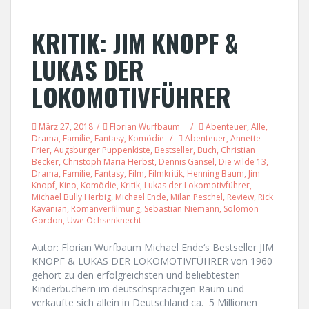
KRITIK: JIM KNOPF &
LUKAS DER
LOKOMOTIVFÜHRER
März 27, 2018
Florian Wurfbaum
Abenteuer
,
Alle
,
Drama
,
Familie
,
Fantasy
,
Komödie
Abenteuer
,
Annette
Frier
,
Augsburger Puppenkiste
,
Bestseller
,
Buch
,
Christian
Becker
,
Christoph Maria Herbst
,
Dennis Gansel
,
Die wilde 13
,
Drama
,
Familie
,
Fantasy
,
Film
,
Filmkritik
,
Henning Baum
,
Jim
Knopf
,
Kino
,
Komödie
,
Kritik
,
Lukas der Lokomotivführer
,
Michael Bully Herbig
,
Michael Ende
,
Milan Peschel
,
Review
,
Rick
Kavanian
,
Romanverfilmung
,
Sebastian Niemann
,
Solomon
Gordon
,
Uwe Ochsenknecht
Autor: Florian Wurfbaum Michael Ende‘s Bestseller JIM
KNOPF & LUKAS DER LOKOMOTIVFÜHRER von 1960
gehört zu den erfolgreichsten und beliebtesten
Kinderbüchern im deutschsprachigen Raum und
verkaufte sich allein in Deutschland ca. 5 Millionen