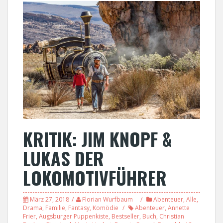
KRITIK: JIM KNOPF &
LUKAS DER
LOKOMOTIVFÜHRER
März 27, 2018
Florian Wurfbaum
Abenteuer
,
Alle
,
Drama
,
Familie
,
Fantasy
,
Komödie
Abenteuer
,
Annette
Frier
,
Augsburger Puppenkiste
,
Bestseller
,
Buch
,
Christian