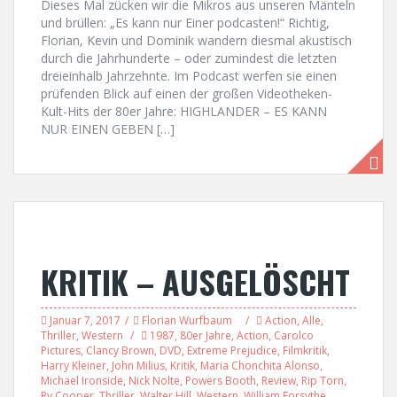
Dieses Mal zücken wir die Mikros aus unseren Mänteln
und brüllen: „Es kann nur Einer podcasten!“ Richtig,
Florian, Kevin und Dominik wandern diesmal akustisch
durch die Jahrhunderte – oder zumindest die letzten
dreieinhalb Jahrzehnte. Im Podcast werfen sie einen
prüfenden Blick auf einen der großen Videotheken-
Kult-Hits der 80er Jahre: HIGHLANDER – ES KANN
NUR EINEN GEBEN […]
KRITIK – AUSGELÖSCHT
Januar 7, 2017
Florian Wurfbaum
Action
,
Alle
,
Thriller
,
Western
1987
,
80er Jahre
,
Action
,
Carolco
Pictures
,
Clancy Brown
,
DVD
,
Extreme Prejudice
,
Filmkritik
,
Harry Kleiner
,
John Milius
,
Kritik
,
Maria Chonchita Alonso
,
Michael Ironside
,
Nick Nolte
,
Powers Booth
,
Review
,
Rip Torn
,
Ry Cooper
,
Thriller
,
Walter Hill
,
Western
,
William Forsythe