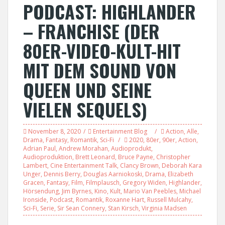
PODCAST: HIGHLANDER
– FRANCHISE (DER
80ER-VIDEO-KULT-HIT
MIT DEM SOUND VON
QUEEN UND SEINE
VIELEN SEQUELS)
November 8, 2020
Entertainment Blog
Action
,
Alle
,
Drama
,
Fantasy
,
Romantik
,
Sci-Fi
2020
,
80er
,
90er
,
Action
,
Adrian Paul
,
Andrew Morahan
,
Audioprodukt
,
Audioproduktion
,
Brett Leonard
,
Bruce Payne
,
Christopher
Lambert
,
Cine Entertainment Talk
,
Clancy Brown
,
Deborah Kara
Unger
,
Dennis Berry
,
Douglas Aarniokoski
,
Drama
,
Elizabeth
Gracen
,
Fantasy
,
Film
,
Filmplausch
,
Gregory Widen
,
Highlander
,
Hörsendung
,
Jim Byrnes
,
Kino
,
Kult
,
Mario Van Peebles
,
Michael
Ironside
,
Podcast
,
Romantik
,
Roxanne Hart
,
Russell Mulcahy
,
Sci-Fi
,
Serie
,
Sir Sean Connery
,
Stan Kirsch
,
Virginia Madsen