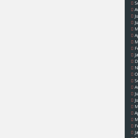
S
A
J
J
M
A
M
F
J
D
N
O
S
A
J
J
M
A
M
F
J