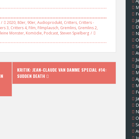
A
M
F
J
2020
,
80er
,
90er
,
Audioprodukt
,
Critters
,
Critters -
D
ters 3
,
Critters 4
,
Film
,
Filmplausch
,
Gremlins
,
Gremlins 2
,
N
leine Monster
,
Komödie
,
Podcast
,
Steven Spielberg
O
S
A
J
J
KRITIK: JEAN-CLAUDE VAN DAMME SPECIAL #14:
M
HN
SUDDEN DEATH
A
M
F
J
D
N
O
S
A
J