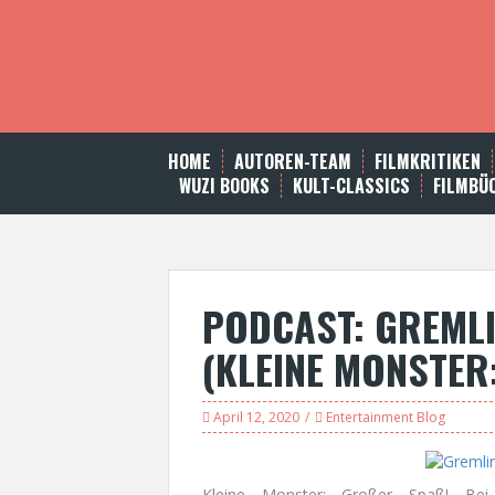
S
k
i
p
t
o
c
HOME
AUTOREN-TEAM
FILMKRITIKEN
o
WUZI BOOKS
KULT-CLASSICS
FILMBÜ
n
t
e
n
t
PODCAST: GREMLI
(KLEINE MONSTER
April 12, 2020
Entertainment Blog
Kleine Monster: Großer Spaß! Be