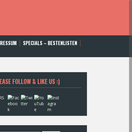
PRESSUM
SPECIALS – BESTENLISTEN
EASE FOLLOW & LIKE US :)