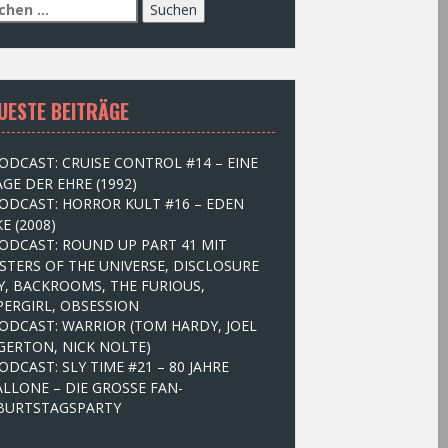
UESTE BEITRÄGE
ODCAST: CRUISE CONTROL #14 – EINE
GE DER EHRE (1992)
ODCAST: HORROR KULT #16 – EDEN
E (2008)
ODCAST: ROUND UP PART 41 MIT
STERS OF THE UNIVERSE, DISCLOSURE
Y, BACKROOMS, THE FURIOUS,
PERGIRL, OBSESSION
ODCAST: WARRIOR (TOM HARDY, JOEL
GERTON, NICK NOLTE)
ODCAST: SLY TIME #21 – 80 JAHRE
ALLONE – DIE GROSSE FAN-
BURTSTAGSPARTY