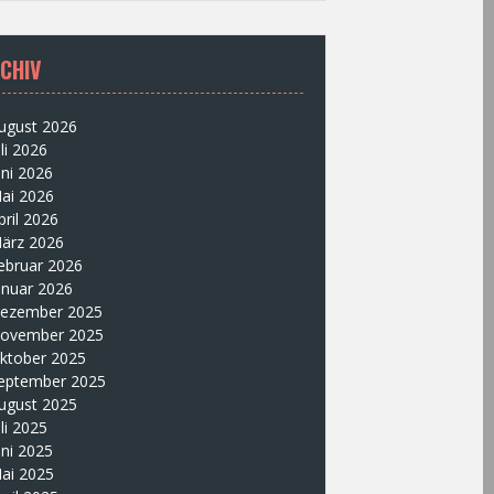
CHIV
ugust 2026
uli 2026
uni 2026
ai 2026
pril 2026
ärz 2026
ebruar 2026
anuar 2026
ezember 2025
ovember 2025
ktober 2025
eptember 2025
ugust 2025
uli 2025
uni 2025
ai 2025