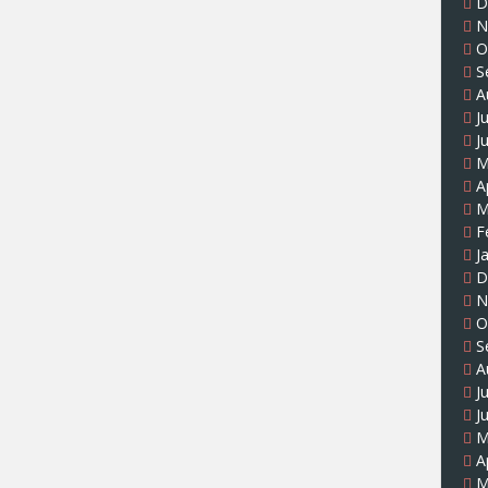
D
N
O
S
A
J
J
M
A
M
F
J
D
N
O
S
A
J
J
M
A
M