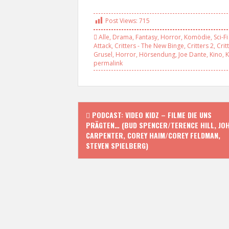
Post Views:
715
Alle
,
Drama
,
Fantasy
,
Horror
,
Komödie
,
Sci-Fi
Attack
,
Critters - The New Binge
,
Critters 2
,
Crit
Grusel
,
Horror
,
Hörsendung
,
Joe Dante
,
Kino
,
K
permalink
P
PODCAST: VIDEO KIDZ – FILME DIE UNS
PRÄGTEN… (BUD SPENCER/TERENCE HILL, JO
o
CARPENTER, COREY HAIM/COREY FELDMAN,
STEVEN SPIELBERG)
s
t
n
a