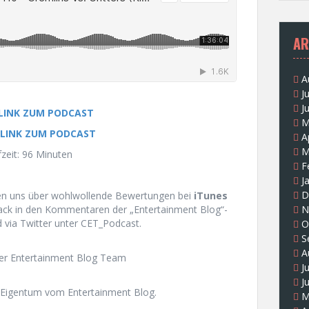
AR
A
J
J
 LINK ZUM PODCAST
M
 LINK ZUM PODCAST
A
M
zeit: 96 Minuten
F
J
D
uen uns über wohlwollende Bewertungen bei
iTunes
N
ack in den Kommentaren der „Entertainment Blog“-
 via Twitter unter CET_Podcast.
O
S
A
uer Entertainment Blog Team
J
J
Eigentum vom Entertainment Blog.
M