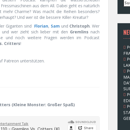
S
Fressmaschinen aus dem All. Dabei geht es natürlich
u
hat mehr Charme? Was macht die Reihen besonders?
c
rhaupt? Und wer ist die bessere Killer-Kreatur?
h
e
 der Giganten sind
Florian
,
Sam
und
Christoph
. Wer
NE
n
 und wer zieht sich lieber mit den
Gremlins
nach
n
iese und noch weitere Fragen werden im Podcast
a
. Critters
!
P
c
FRA
h
P
:
uf Patreon unterstützen.
LAK
P
MA
DA
SU
P
ED
itters (Kleine Monster: Großer Spaß)
P
ST
GE