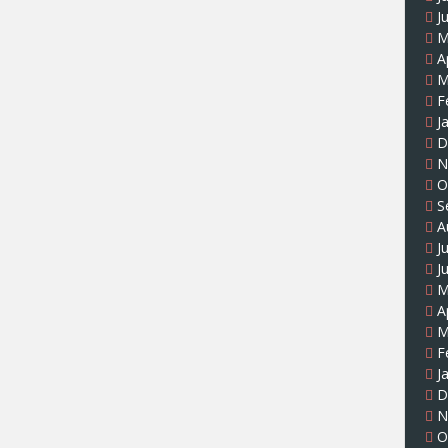
J
M
A
M
F
J
D
N
O
S
A
J
J
M
A
M
F
J
D
N
O