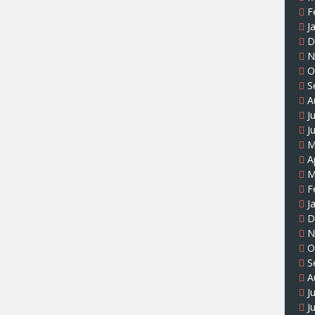
F
J
D
N
O
S
A
J
J
M
A
M
F
J
D
N
O
S
A
J
J