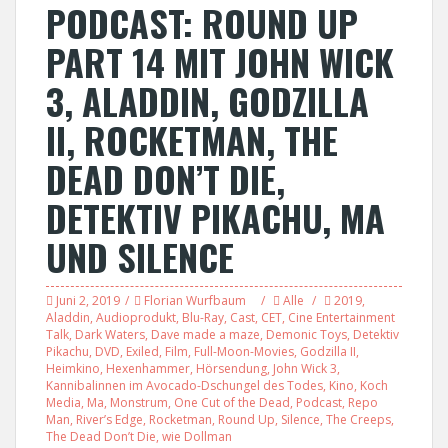
PODCAST: ROUND UP
PART 14 MIT JOHN WICK
3, ALADDIN, GODZILLA
II, ROCKETMAN, THE
DEAD DON’T DIE,
DETEKTIV PIKACHU, MA
UND SILENCE
Juni 2, 2019
Florian Wurfbaum
Alle
2019
,
Aladdin
,
Audioprodukt
,
Blu-Ray
,
Cast
,
CET
,
Cine Entertainment
Talk
,
Dark Waters
,
Dave made a maze
,
Demonic Toys
,
Detektiv
Pikachu
,
DVD
,
Exiled
,
Film
,
Full-Moon-Movies
,
Godzilla II
,
Heimkino
,
Hexenhammer
,
Hörsendung
,
John Wick 3
,
Kannibalinnen im Avocado-Dschungel des Todes
,
Kino
,
Koch
Media
,
Ma
,
Monstrum
,
One Cut of the Dead
,
Podcast
,
Repo
Man
,
River’s Edge
,
Rocketman
,
Round Up
,
Silence
,
The Creeps
,
The Dead Don’t Die
,
wie Dollman