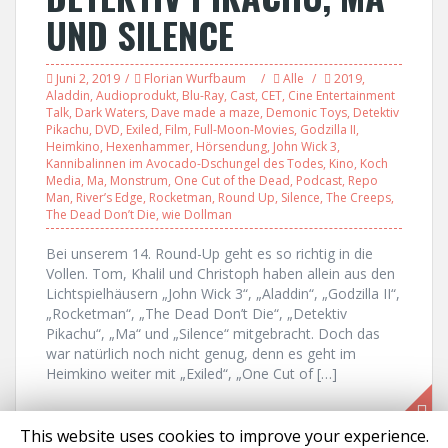
UND SILENCE
Juni 2, 2019
Florian Wurfbaum
Alle
2019
,
Aladdin
,
Audioprodukt
,
Blu-Ray
,
Cast
,
CET
,
Cine Entertainment
Talk
,
Dark Waters
,
Dave made a maze
,
Demonic Toys
,
Detektiv
Pikachu
,
DVD
,
Exiled
,
Film
,
Full-Moon-Movies
,
Godzilla II
,
Heimkino
,
Hexenhammer
,
Hörsendung
,
John Wick 3
,
Kannibalinnen im Avocado-Dschungel des Todes
,
Kino
,
Koch
Media
,
Ma
,
Monstrum
,
One Cut of the Dead
,
Podcast
,
Repo
Man
,
River’s Edge
,
Rocketman
,
Round Up
,
Silence
,
The Creeps
,
The Dead Don’t Die
,
wie Dollman
Bei unserem 14. Round-Up geht es so richtig in die
Vollen. Tom, Khalil und Christoph haben allein aus den
Lichtspielhäusern „John Wick 3“, „Aladdin“, „Godzilla II“,
„Rocketman“, „The Dead Don’t Die“, „Detektiv
Pikachu“, „Ma“ und „Silence“ mitgebracht. Doch das
war natürlich noch nicht genug, denn es geht im
Heimkino weiter mit „Exiled“, „One Cut of […]
This website uses cookies to improve your experience.