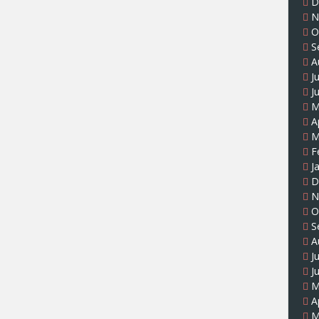
D
N
O
S
A
J
J
M
A
M
F
J
D
N
O
S
A
J
J
M
A
M