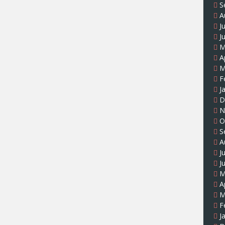
S
A
J
J
M
A
M
F
J
D
N
O
S
A
J
J
M
A
M
F
J