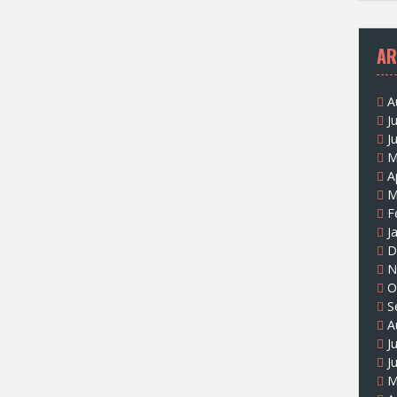
AR
A
J
J
M
A
M
F
J
D
N
O
S
A
J
J
M