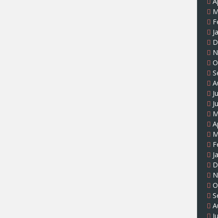
A
M
F
J
D
N
O
S
A
J
J
M
A
M
F
J
D
N
O
S
A
J