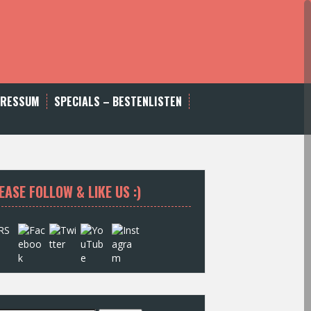
PRESSUM
SPECIALS – BESTENLISTEN
EASE FOLLOW & LIKE US :)