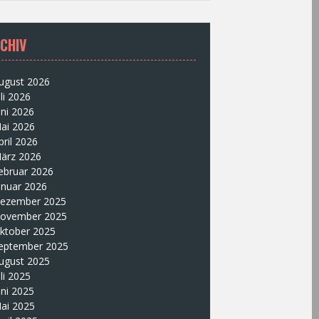
CHIV
ugust 2026
uli 2026
uni 2026
ai 2026
pril 2026
ärz 2026
ebruar 2026
anuar 2026
ezember 2025
ovember 2025
ktober 2025
eptember 2025
ugust 2025
uli 2025
uni 2025
ai 2025