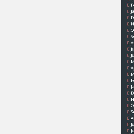
F
J
D
N
O
S
A
J
J
M
A
M
F
J
D
N
O
S
A
J
J