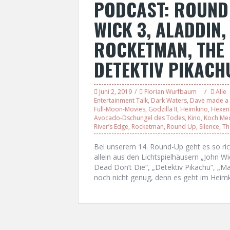
PODCAST: ROUND 
WICK 3, ALADDIN, 
ROCKETMAN, THE 
DETEKTIV PIKACH
Juni 2, 2019
Florian Wurfbaum
Alle
Entertainment Talk
,
Dark Waters
,
Dave made a
Full-Moon-Movies
,
Godzilla II
,
Heimkino
,
Hexe
Avocado-Dschungel des Todes
,
Kino
,
Koch Me
River’s Edge
,
Rocketman
,
Round Up
,
Silence
,
Th
Bei unserem 14. Round-Up geht es so rich
allein aus den Lichtspielhäusern „John Wic
Dead Don’t Die“, „Detektiv Pikachu“, „Ma
noch nicht genug, denn es geht im Heimki