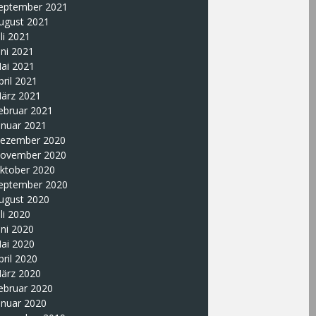
eptember 2021
ugust 2021
uli 2021
uni 2021
ai 2021
pril 2021
ärz 2021
ebruar 2021
anuar 2021
ezember 2020
ovember 2020
ktober 2020
eptember 2020
ugust 2020
uli 2020
uni 2020
ai 2020
pril 2020
ärz 2020
ebruar 2020
anuar 2020