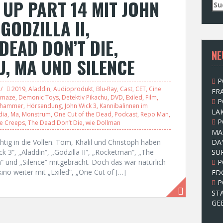
UP PART 14 MIT JOHN
S
u
GODZILLA II,
c
h
DEAD DON’T DIE,
e
NE
n
U, MA UND SILENCE
n
a
P
c
2019
,
Aladdin
,
Audioprodukt
,
Blu-Ray
,
Cast
,
CET
,
Cine
FRA
h
 maze
,
Demonic Toys
,
Detektiv Pikachu
,
DVD
,
Exiled
,
Film
,
P
:
nhammer
,
Hörsendung
,
John Wick 3
,
Kannibalinnen im
LAK
dia
,
Ma
,
Monstrum
,
One Cut of the Dead
,
Podcast
,
Repo Man
,
P
e Creeps
,
The Dead Don’t Die
,
wie Dollman
MA
tig in die Vollen. Tom, Khalil und Christoph haben
DA
k 3“, „Aladdin“, „Godzilla II“, „Rocketman“, „The
SU
“ und „Silence“ mitgebracht. Doch das war natürlich
P
no weiter mit „Exiled“, „One Cut of […]
ED
P
ST
GE