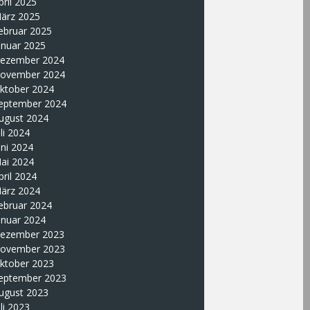
pril 2025
ärz 2025
ebruar 2025
anuar 2025
ezember 2024
ovember 2024
ktober 2024
eptember 2024
ugust 2024
uli 2024
uni 2024
ai 2024
pril 2024
ärz 2024
ebruar 2024
anuar 2024
ezember 2023
ovember 2023
ktober 2023
eptember 2023
ugust 2023
uli 2023