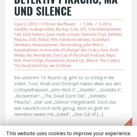
UND SILENCE
Juni 2, 2019
Florian Wurfbaum
Alle
2019
,
Aladdin
,
Audioprodukt
,
Blu-Ray
,
Cast
,
CET
,
Cine Entertainment
Talk
,
Dark Waters
,
Dave made a maze
,
Demonic Toys
,
Detektiv
Pikachu
,
DVD
,
Exiled
,
Film
,
Full-Moon-Movies
,
Godzilla II
,
Heimkino
,
Hexenhammer
,
Hörsendung
,
John Wick 3
,
Kannibalinnen im Avocado-Dschungel des Todes
,
Kino
,
Koch
Media
,
Ma
,
Monstrum
,
One Cut of the Dead
,
Podcast
,
Repo
Man
,
River’s Edge
,
Rocketman
,
Round Up
,
Silence
,
The Creeps
,
The Dead Don’t Die
,
wie Dollman
Bei unserem 14. Round-Up geht es so richtig in die
Vollen. Tom, Khalil und Christoph haben allein aus den
Lichtspielhäusern „John Wick 3“, „Aladdin“, „Godzilla II“,
„Rocketman“, „The Dead Don’t Die“, „Detektiv
Pikachu“, „Ma“ und „Silence“ mitgebracht. Doch das
war natürlich noch nicht genug, denn es geht im
Heimkino weiter mit „Exiled“, „One Cut of […]
This website uses cookies to improve your experience.