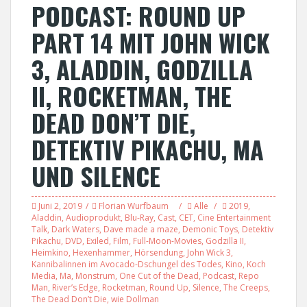
PODCAST: ROUND UP
PART 14 MIT JOHN WICK
3, ALADDIN, GODZILLA
II, ROCKETMAN, THE
DEAD DON’T DIE,
DETEKTIV PIKACHU, MA
UND SILENCE
Juni 2, 2019
Florian Wurfbaum
Alle
2019
,
Aladdin
,
Audioprodukt
,
Blu-Ray
,
Cast
,
CET
,
Cine Entertainment
Talk
,
Dark Waters
,
Dave made a maze
,
Demonic Toys
,
Detektiv
Pikachu
,
DVD
,
Exiled
,
Film
,
Full-Moon-Movies
,
Godzilla II
,
Heimkino
,
Hexenhammer
,
Hörsendung
,
John Wick 3
,
Kannibalinnen im Avocado-Dschungel des Todes
,
Kino
,
Koch
Media
,
Ma
,
Monstrum
,
One Cut of the Dead
,
Podcast
,
Repo
Man
,
River’s Edge
,
Rocketman
,
Round Up
,
Silence
,
The Creeps
,
The Dead Don’t Die
,
wie Dollman