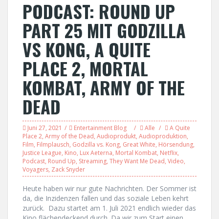
PODCAST: ROUND UP
PART 25 MIT GODZILLA
VS KONG, A QUITE
PLACE 2, MORTAL
KOMBAT, ARMY OF THE
DEAD
Juni 27, 2021
Entertainment Blog
Alle
A Quite
Place 2
,
Army of the Dead
,
Audioprodukt
,
Audioproduktion
,
Film
,
Filmplausch
,
Godzilla vs. Kong
,
Great White
,
Hörsendung
,
Justice League
,
Kino
,
Lux Aeterna
,
Mortal Kombat
,
Netflix
,
Podcast
,
Round Up
,
Streaming
,
They Want Me Dead
,
Video
,
Voyagers
,
Zack Snyder
Heute haben wir nur gute Nachrichten. Der Sommer ist
da, die Inzidenzen fallen und das soziale Leben kehrt
zurück. Dazu startet am 1. Juli 2021 endlich wieder das
Kino flächendeckend durch. Da wir zum Start einen