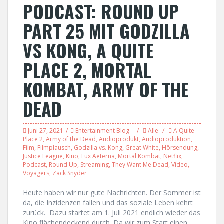
PODCAST: ROUND UP
PART 25 MIT GODZILLA
VS KONG, A QUITE
PLACE 2, MORTAL
KOMBAT, ARMY OF THE
DEAD
Juni 27, 2021
Entertainment Blog
Alle
A Quite
Place 2
,
Army of the Dead
,
Audioprodukt
,
Audioproduktion
,
Film
,
Filmplausch
,
Godzilla vs. Kong
,
Great White
,
Hörsendung
,
Justice League
,
Kino
,
Lux Aeterna
,
Mortal Kombat
,
Netflix
,
Podcast
,
Round Up
,
Streaming
,
They Want Me Dead
,
Video
,
Voyagers
,
Zack Snyder
Heute haben wir nur gute Nachrichten. Der Sommer ist
da, die Inzidenzen fallen und das soziale Leben kehrt
zurück. Dazu startet am 1. Juli 2021 endlich wieder das
Kino flächendeckend durch. Da wir zum Start einen