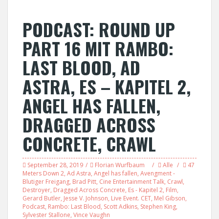
PODCAST: ROUND UP
PART 16 MIT RAMBO:
LAST BLOOD, AD
ASTRA, ES – KAPITEL 2,
ANGEL HAS FALLEN,
DRAGGED ACROSS
CONCRETE, CRAWL
September 28, 2019
Florian Wurfbaum
Alle
47
Meters Down 2
,
Ad Astra
,
Angel has fallen
,
Avengment -
Blutiger Freigang
,
Brad Pitt
,
Cine Entertainment Talk
,
Crawl
,
Destroyer
,
Dragged Across Concrete
,
Es - Kapitel 2
,
Film
,
Gerard Butler
,
Jesse V. Johnson
,
Live Event. CET
,
Mel Gibson
,
Podcast
,
Rambo: Last Blood
,
Scott Adkins
,
Stephen King
,
Sylvester Stallone
,
Vince Vaughn