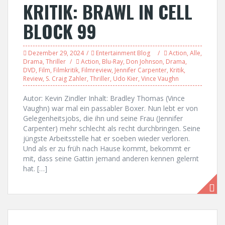
KRITIK: BRAWL IN CELL
BLOCK 99
Dezember 29, 2024
Entertainment Blog
Action
,
Alle
,
Drama
,
Thriller
Action
,
Blu-Ray
,
Don Johnson
,
Drama
,
DVD
,
Film
,
Filmkritik
,
Filmreview
,
Jennifer Carpenter
,
Kritik
,
Review
,
S. Craig Zahler
,
Thriller
,
Udo Kier
,
Vince Vaughn
Autor: Kevin Zindler Inhalt: Bradley Thomas (Vince
Vaughn) war mal ein passabler Boxer. Nun lebt er von
Gelegenheitsjobs, die ihn und seine Frau (Jennifer
Carpenter) mehr schlecht als recht durchbringen. Seine
jüngste Arbeitsstelle hat er soeben wieder verloren.
Und als er zu früh nach Hause kommt, bekommt er
mit, dass seine Gattin jemand anderen kennen gelernt
hat. […]