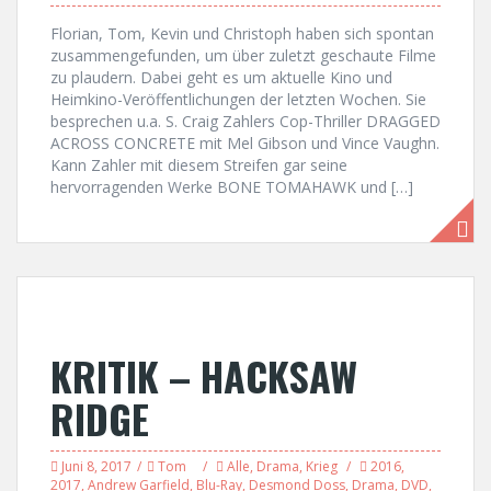
Florian, Tom, Kevin und Christoph haben sich spontan
zusammengefunden, um über zuletzt geschaute Filme
zu plaudern. Dabei geht es um aktuelle Kino und
Heimkino-Veröffentlichungen der letzten Wochen. Sie
besprechen u.a. S. Craig Zahlers Cop-Thriller DRAGGED
ACROSS CONCRETE mit Mel Gibson und Vince Vaughn.
Kann Zahler mit diesem Streifen gar seine
hervorragenden Werke BONE TOMAHAWK und […]
KRITIK – HACKSAW
RIDGE
Juni 8, 2017
Tom
Alle
,
Drama
,
Krieg
2016
,
2017
,
Andrew Garfield
,
Blu-Ray
,
Desmond Doss
,
Drama
,
DVD
,