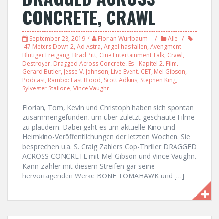
CONCRETE, CRAWL
September 28, 2019
Florian Wurfbaum
Alle
47 Meters Down 2
,
Ad Astra
,
Angel has fallen
,
Avengment -
Blutiger Freigang
,
Brad Pitt
,
Cine Entertainment Talk
,
Crawl
,
Destroyer
,
Dragged Across Concrete
,
Es - Kapitel 2
,
Film
,
Gerard Butler
,
Jesse V. Johnson
,
Live Event. CET
,
Mel Gibson
,
Podcast
,
Rambo: Last Blood
,
Scott Adkins
,
Stephen King
,
Sylvester Stallone
,
Vince Vaughn
Florian, Tom, Kevin und Christoph haben sich spontan
zusammengefunden, um über zuletzt geschaute Filme
zu plaudern. Dabei geht es um aktuelle Kino und
Heimkino-Veröffentlichungen der letzten Wochen. Sie
besprechen u.a. S. Craig Zahlers Cop-Thriller DRAGGED
ACROSS CONCRETE mit Mel Gibson und Vince Vaughn.
Kann Zahler mit diesem Streifen gar seine
hervorragenden Werke BONE TOMAHAWK und […]