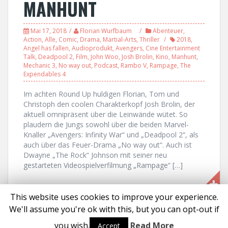
MANHUNT
Mai 17, 2018
Florian Wurfbaum
Abenteuer
,
Action
,
Alle
,
Comic
,
Drama
,
Martial-Arts
,
Thriller
2018
,
Angel has fallen
,
Audioprodukt
,
Avengers
,
Cine Entertainment
Talk
,
Deadpool 2
,
Film
,
John Woo
,
Josh Brolin
,
Kino
,
Manhunt
,
Mechanic 3
,
No way out
,
Podcast
,
Rambo V
,
Rampage
,
The
Expendables 4
Im achten Round Up huldigen Florian, Tom und
Christoph den coolen Charakterkopf Josh Brolin, der
aktuell omnipräsent über die Leinwände wütet. So
plaudern die Jungs sowohl über die beiden Marvel-
Knaller „Avengers: Infinity War“ und „Deadpool 2“, als
auch über das Feuer-Drama „No way out“. Auch ist
Dwayne „The Rock“ Johnson mit seiner neu
gestarteten Videospielverfilmung „Rampage“ […]
This website uses cookies to improve your experience.
We'll assume you're ok with this, but you can opt-out if
Proudly powered by WordPress
|
Theme:
Solon
by aThemes
you wish.
Read More
Accept