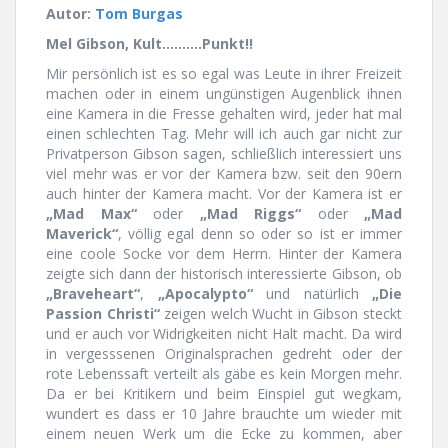
Autor:
Tom Burgas
Mel Gibson, Kult……….Punkt!!
Mir persönlich ist es so egal was Leute in ihrer Freizeit
machen oder in einem ungünstigen Augenblick ihnen
eine Kamera in die Fresse gehalten wird, jeder hat mal
einen schlechten Tag. Mehr will ich auch gar nicht zur
Privatperson Gibson sagen, schließlich interessiert uns
viel mehr was er vor der Kamera bzw. seit den 90ern
auch hinter der Kamera macht. Vor der Kamera ist er
„Mad Max“
oder
„Mad Riggs“
oder
„Mad
Maverick“
, völlig egal denn so oder so ist er immer
eine coole Socke vor dem Herrn. Hinter der Kamera
zeigte sich dann der historisch interessierte Gibson, ob
„Braveheart“
,
„Apocalypto“
und natürlich
„Die
Passion Christi“
zeigen welch Wucht in Gibson steckt
und er auch vor Widrigkeiten nicht Halt macht. Da wird
in vergesssenen Originalsprachen gedreht oder der
rote Lebenssaft verteilt als gäbe es kein Morgen mehr.
Da er bei Kritikern und beim Einspiel gut wegkam,
wundert es dass er 10 Jahre brauchte um wieder mit
einem neuen Werk um die Ecke zu kommen, aber