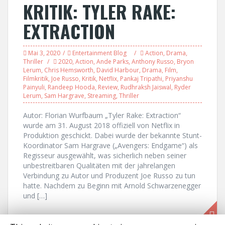
KRITIK: TYLER RAKE:
EXTRACTION
Mai 3, 2020
Entertainment Blog
Action
,
Drama
,
Thriller
2020
,
Action
,
Ande Parks
,
Anthony Russo
,
Bryon
Lerum
,
Chris Hemsworth
,
David Harbour
,
Drama
,
Film
,
Filmkritik
,
Joe Russo
,
Kritik
,
Netflix
,
Pankaj Tripathi
,
Priyanshu
Painyuli
,
Randeep Hooda
,
Review
,
Rudhraksh Jaiswal
,
Ryder
Lerum
,
Sam Hargrave
,
Streaming
,
Thriller
Autor: Florian Wurfbaum „Tyler Rake: Extraction“
wurde am 31. August 2018 offiziell von Netflix in
Produktion geschickt. Dabei wurde der bekannte Stunt-
Koordinator Sam Hargrave („Avengers: Endgame“) als
Regisseur ausgewählt, was sicherlich neben seiner
unbestreitbaren Qualitäten mit der jahrelangen
Verbindung zu Autor und Produzent Joe Russo zu tun
hatte. Nachdem zu Beginn mit Arnold Schwarzenegger
und […]