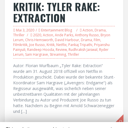
KRITIK: TYLER RAKE:
EXTRACTION
Mai 3, 2020
Entertainment Blog
Action
,
Drama
,
Thriller
2020
,
Action
,
Ande Parks
,
Anthony Russo
,
Bryon
Lerum
,
Chris Hemsworth
,
David Harbour
,
Drama
,
Film
,
Filmkritik
,
Joe Russo
,
Kritik
,
Netflix
,
Pankaj Tripathi
,
Priyanshu
Painyuli
,
Randeep Hooda
,
Review
,
Rudhraksh Jaiswal
,
Ryder
Lerum
,
Sam Hargrave
,
Streaming
,
Thriller
Autor: Florian Wurfbaum „Tyler Rake: Extraction“
wurde am 31. August 2018 offiziell von Netflix in
Produktion geschickt. Dabei wurde der bekannte Stunt-
Koordinator Sam Hargrave („Avengers: Endgame“) als
Regisseur ausgewählt, was sicherlich neben seiner
unbestreitbaren Qualitäten mit der jahrelangen
Verbindung zu Autor und Produzent Joe Russo zu tun
hatte. Nachdem zu Beginn mit Arnold Schwarzenegger
und […]