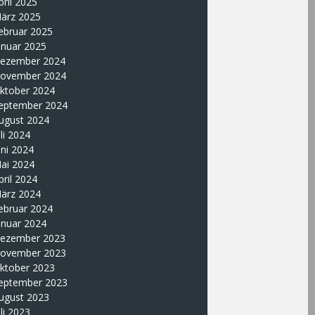
pril 2025
ärz 2025
ebruar 2025
anuar 2025
ezember 2024
ovember 2024
ktober 2024
eptember 2024
ugust 2024
uli 2024
uni 2024
ai 2024
pril 2024
ärz 2024
ebruar 2024
anuar 2024
ezember 2023
ovember 2023
ktober 2023
eptember 2023
ugust 2023
uli 2023