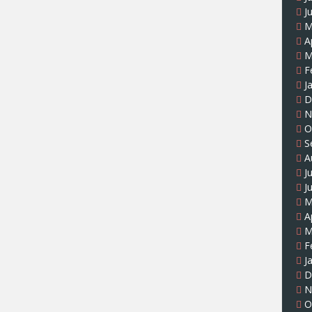
J
M
A
M
F
J
D
N
O
S
A
J
J
M
A
M
F
J
D
N
O