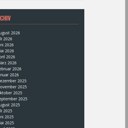
CHIV
ugust 2026
uli 2026
uni 2026
ai 2026
pril 2026
ärz 2026
ebruar 2026
anuar 2026
ezember 2025
ovember 2025
ktober 2025
eptember 2025
ugust 2025
uli 2025
uni 2025
ai 2025