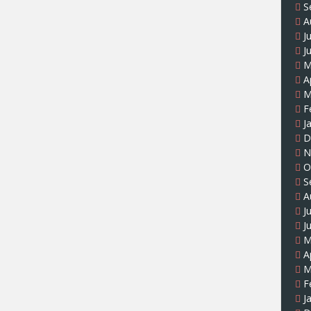
S
A
J
J
M
A
M
F
J
D
N
O
S
A
J
J
M
A
M
F
J