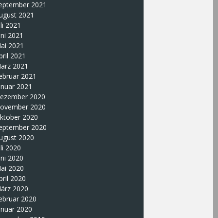
eptember 2021
ugust 2021
uli 2021
uni 2021
ai 2021
pril 2021
ärz 2021
ebruar 2021
anuar 2021
ezember 2020
ovember 2020
ktober 2020
eptember 2020
ugust 2020
uli 2020
uni 2020
ai 2020
pril 2020
ärz 2020
ebruar 2020
anuar 2020