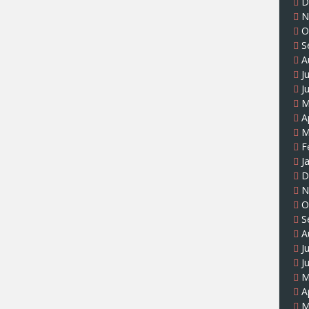
D
N
O
S
A
J
J
M
A
M
F
J
D
N
O
S
A
J
J
M
A
M