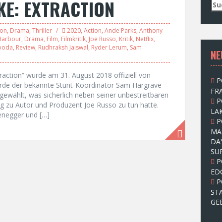
KE: EXTRACTION
S
u
c
ion
,
Drama
,
Thriller
2020
,
Action
,
Ande Parks
,
Anthony
h
Harbour
,
Drama
,
Film
,
Filmkritik
,
Joe Russo
,
Kritik
,
Netflix
,
e
ooda
,
Review
,
Rudhraksh Jaiswal
,
Ryder Lerum
,
Sam
NE
n
n
a
raction“ wurde am 31. August 2018 offiziell von
P
c
wurde der bekannte Stunt-Koordinator Sam Hargrave
FRA
h
gewählt, was sicherlich neben seiner unbestreitbaren
P
:
ng zu Autor und Produzent Joe Russo zu tun hatte.
LAK
negger und […]
P
MA
DA
SU
P
ED
P
ST
GE