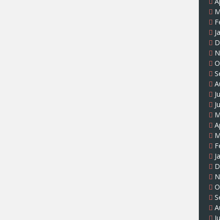
A
M
F
J
D
N
O
S
A
J
J
M
A
M
F
J
D
N
O
S
A
J