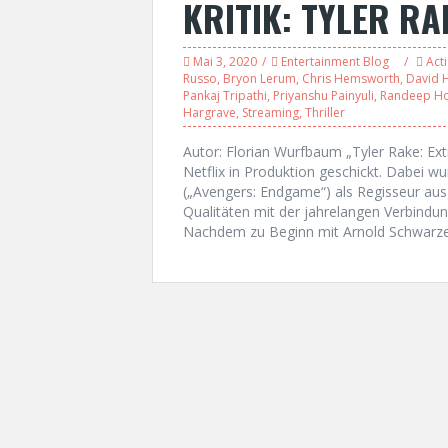
KRITIK: TYLER RA
Mai 3, 2020
Entertainment Blog
Act
Russo
,
Bryon Lerum
,
Chris Hemsworth
,
David 
Pankaj Tripathi
,
Priyanshu Painyuli
,
Randeep H
Hargrave
,
Streaming
,
Thriller
Autor: Florian Wurfbaum „Tyler Rake: Ext
Netflix in Produktion geschickt. Dabei 
(„Avengers: Endgame“) als Regisseur aus
Qualitäten mit der jahrelangen Verbindu
Nachdem zu Beginn mit Arnold Schwarze