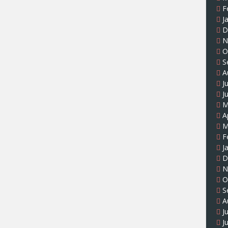
F
J
D
N
O
S
A
J
J
M
A
M
F
J
D
N
O
S
A
J
J