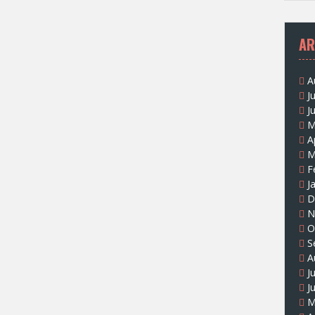
AR
A
J
J
M
A
M
F
J
D
N
O
S
A
J
J
M