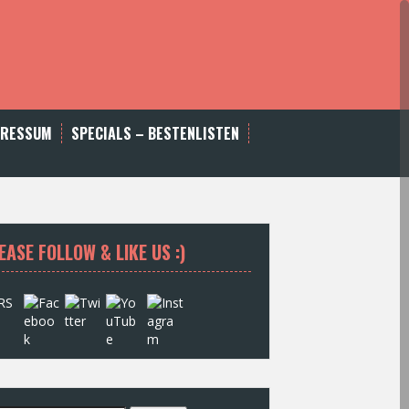
PRESSUM
SPECIALS – BESTENLISTEN
EASE FOLLOW & LIKE US :)