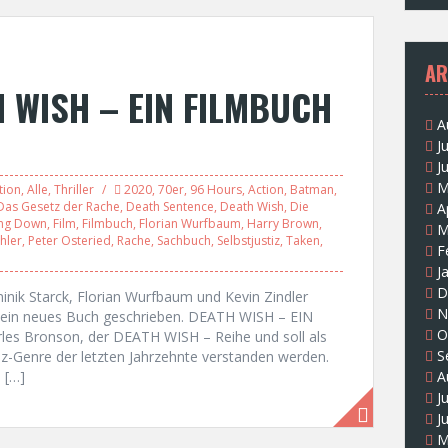
AR
H WISH – EIN FILMBUCH
A
J
J
M
tion
,
Alle
,
Thriller
2020
,
70er
,
96 Hours
,
Action
,
Batman
,
Das Gesetz der Rache
,
Death Sentence
,
Death Wish
,
Die
A
ing Down
,
Film
,
Filmbuch
,
Florian Wurfbaum
,
Harry Brown
,
M
hler
,
Peter Osteried
,
Rache
,
Sachbuch
,
Selbstjustiz
,
Taken
,
F
J
D
nik Starck, Florian Wurfbaum und Kevin Zindler
N
ein neues Buch geschrieben. DEATH WISH – EIN
O
s Bronson, der DEATH WISH – Reihe und soll als
S
tiz-Genre der letzten Jahrzehnte verstanden werden.
 […]
A
J
J
M