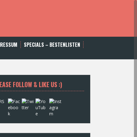
PRESSUM
SPECIALS – BESTENLISTEN
EASE FOLLOW & LIKE US :)