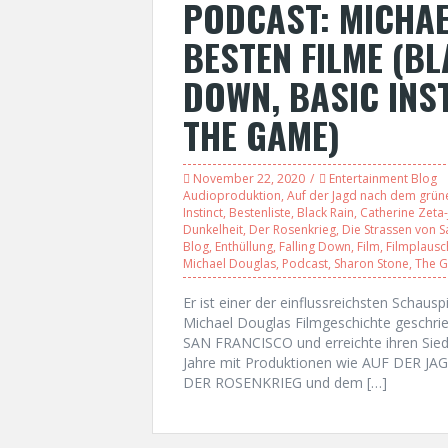
PODCAST: MICHAE
BESTEN FILME (BL
DOWN, BASIC INST
THE GAME)
November 22, 2020
Entertainment Blog
Audioproduktion
,
Auf der Jagd nach dem grü
Instinct
,
Bestenliste
,
Black Rain
,
Catherine Zeta
Dunkelheit
,
Der Rosenkrieg
,
Die Strassen von S
Blog
,
Enthüllung
,
Falling Down
,
Film
,
Filmplausc
Michael Douglas
,
Podcast
,
Sharon Stone
,
The 
Er ist einer der einflussreichsten Schaus
Michael Douglas Filmgeschichte geschri
SAN FRANCISCO und erreichte ihren Sied
Jahre mit Produktionen wie AUF DER
DER ROSENKRIEG und dem […]