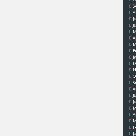
S
A
J
J
M
A
M
F
J
D
N
O
S
A
J
J
M
A
M
F
J