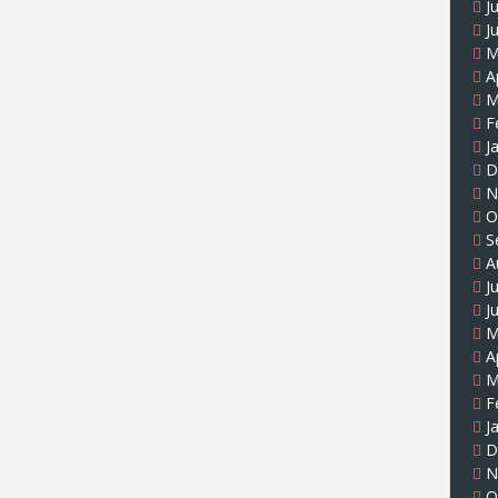
J
J
M
A
M
F
J
D
N
O
S
A
J
J
M
A
M
F
J
D
N
O