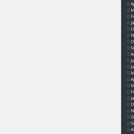
A
M
F
J
D
N
O
S
A
J
J
M
A
M
F
J
D
N
O
S
A