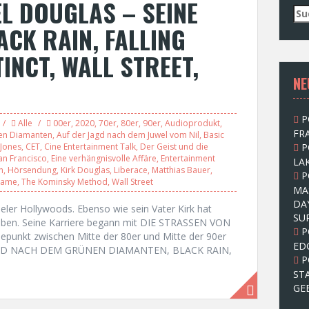
L DOUGLAS – SEINE
S
u
ACK RAIN, FALLING
c
h
INCT, WALL STREET,
e
NE
n
n
a
P
c
Alle
00er
,
2020
,
70er
,
80er
,
90er
,
Audioprodukt
,
FRA
nen Diamanten
,
Auf der Jagd nach dem Juwel vom Nil
,
Basic
h
-Jones
,
CET
,
Cine Entertainment Talk
,
Der Geist und die
P
:
an Francisco
,
Eine verhängnisvolle Affäre
,
Entertainment
LAK
h
,
Hörsendung
,
Kirk Douglas
,
Liberace
,
Matthias Bauer
,
P
Game
,
The Kominsky Method
,
Wall Street
MA
DA
pieler Hollywoods. Ebenso wie sein Vater Kirk hat
SU
eben. Seine Karriere begann mit DIE STRASSEN VON
P
epunkt zwischen Mitte der 80er und Mitte der 90er
ED
 JAGD NACH DEM GRÜNEN DIAMANTEN, BLACK RAIN,
P
ST
GE