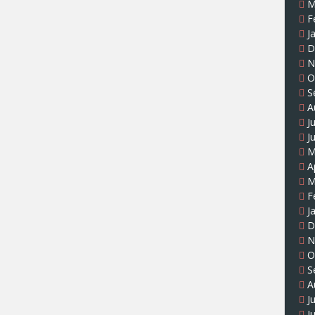
M
F
J
D
N
O
S
A
J
J
M
A
M
F
J
D
N
O
S
A
J
J