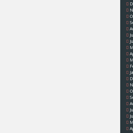
D
N
O
S
A
J
J
M
A
M
F
J
D
N
O
S
A
J
J
M
A