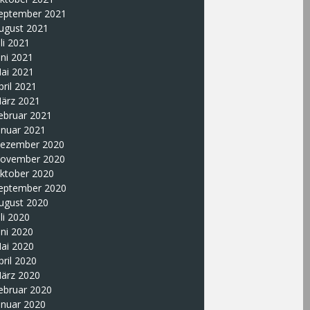
eptember 2021
ugust 2021
uli 2021
uni 2021
ai 2021
pril 2021
ärz 2021
ebruar 2021
anuar 2021
ezember 2020
ovember 2020
ktober 2020
eptember 2020
ugust 2020
uli 2020
uni 2020
ai 2020
pril 2020
ärz 2020
ebruar 2020
anuar 2020