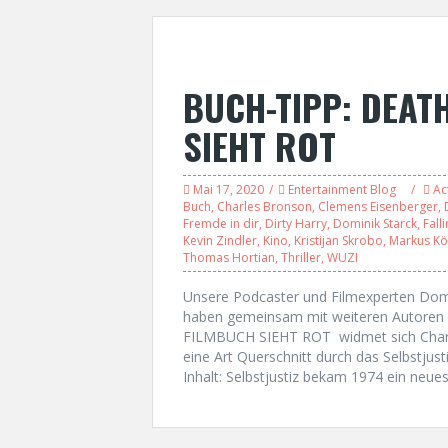
BUCH-TIPP: DEAT
SIEHT ROT
Mai 17, 2020
Entertainment Blog
Ac
Buch
,
Charles Bronson
,
Clemens Eisenberger
,
Fremde in dir
,
Dirty Harry
,
Dominik Starck
,
Fall
Kevin Zindler
,
Kino
,
Kristijan Skrobo
,
Markus Kö
Thomas Hortian
,
Thriller
,
WUZI
Unsere Podcaster und Filmexperten Domi
haben gemeinsam mit weiteren Autoren 
FILMBUCH SIEHT ROT widmet sich Charle
eine Art Querschnitt durch das Selbstjus
Inhalt: Selbstjustiz bekam 1974 ein neues