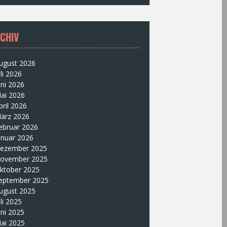
CHIV
ugust 2026
uli 2026
uni 2026
ai 2026
pril 2026
ärz 2026
ebruar 2026
anuar 2026
ezember 2025
ovember 2025
ktober 2025
eptember 2025
ugust 2025
uli 2025
uni 2025
ai 2025