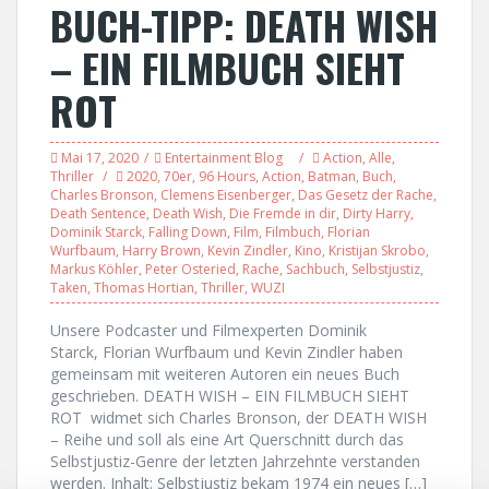
BUCH-TIPP: DEATH WISH
– EIN FILMBUCH SIEHT
ROT
Mai 17, 2020
Entertainment Blog
Action
,
Alle
,
Thriller
2020
,
70er
,
96 Hours
,
Action
,
Batman
,
Buch
,
Charles Bronson
,
Clemens Eisenberger
,
Das Gesetz der Rache
,
Death Sentence
,
Death Wish
,
Die Fremde in dir
,
Dirty Harry
,
Dominik Starck
,
Falling Down
,
Film
,
Filmbuch
,
Florian
Wurfbaum
,
Harry Brown
,
Kevin Zindler
,
Kino
,
Kristijan Skrobo
,
Markus Köhler
,
Peter Osteried
,
Rache
,
Sachbuch
,
Selbstjustiz
,
Taken
,
Thomas Hortian
,
Thriller
,
WUZI
Unsere Podcaster und Filmexperten Dominik
Starck, Florian Wurfbaum und Kevin Zindler haben
gemeinsam mit weiteren Autoren ein neues Buch
geschrieben. DEATH WISH – EIN FILMBUCH SIEHT
ROT widmet sich Charles Bronson, der DEATH WISH
– Reihe und soll als eine Art Querschnitt durch das
Selbstjustiz-Genre der letzten Jahrzehnte verstanden
werden. Inhalt: Selbstjustiz bekam 1974 ein neues […]