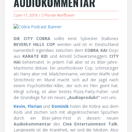
AUDIOKOMMENTAR
Juni 17, 2018
Florian Wurfbaum
DIE CITY COBRA
sollte einst Sylvester Stallones
BEVERLY HILLS COP
werden und ist in Deutschland
namentlich irgendwo zwischen dem
COBRA KAI
-Dojo
aus
KARATE KID
und Arnold Schwarzeneggers
CITY
HAI
beheimatet. In jedem Fall aber ist es 80er-Jahre-
Machismo deluxe. Ein unorthodoxer Cop, schmutziger
als Harry aber mit Mädchenname, verzierter Waffe und
Streichholz im Mund macht sich auf die Jagd nach
einem Psychothriller-Killer, der sich im Film geirrt hat.
Klingt schräg, ist aber bestes Pizza-Party-Futter- und
die Grundlage für ein neues
„Audioprodukt“
von uns.
Kevin
,
Florian
und
Dominik
holen die Kobra aus dem
Korb und zischen sich mit abgedroschenen Sprüchen
durch ein 80er-Jahre-Fest in diesem neuen
Audiokommentar
des
Cine Entertainment Talk
.
Langeweile ist die Krankheit, wir sind die Medizin. Also