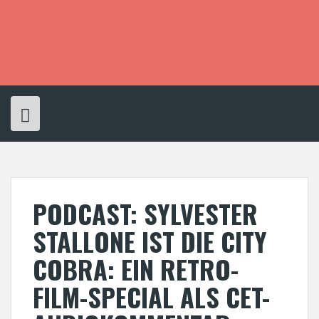
S
k
i
p
t
o
c
o
n
t
e
n
t
PODCAST: SYLVESTER
STALLONE IST DIE CITY
COBRA: EIN RETRO-
FILM-SPECIAL ALS CET-