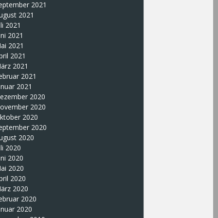
eptember 2021
ugust 2021
uli 2021
uni 2021
ai 2021
pril 2021
ärz 2021
ebruar 2021
anuar 2021
ezember 2020
ovember 2020
ktober 2020
eptember 2020
ugust 2020
uli 2020
uni 2020
ai 2020
pril 2020
ärz 2020
ebruar 2020
anuar 2020