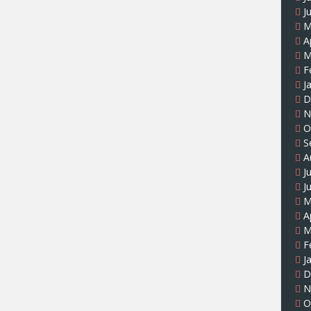
J
M
A
M
F
J
D
N
O
S
A
J
J
M
A
M
F
J
D
N
O