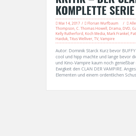
KOMPLETTE SERIE
Mai 14, 2017
Florian Wurfbaum
Alle
Thompson
,
C. Thomas Howell
,
Drama
,
DVD
,
Ga
Kelly Rutherford
,
Koch Media
,
Mark Frankel
,
Pat
Haiduk
,
Titus Welliver
,
TV
,
Vampire
Autor: Dominik Starck Kurz bevor BU
cool und hipp machte und lange bevor d
und Kino-Vampire kaum noch genießbar m
Ewigkeit den CLAN DER VAMPIRE. Angesie
Elementen und einem ordentlichen Schu