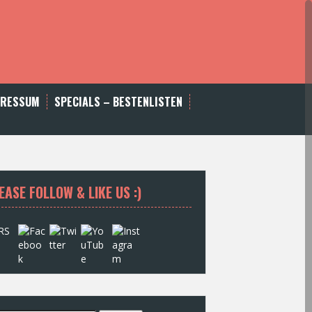
PRESSUM
SPECIALS – BESTENLISTEN
EASE FOLLOW & LIKE US :)