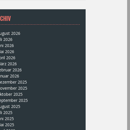
CHIV
ugust 2026
uli 2026
uni 2026
ai 2026
pril 2026
ärz 2026
ebruar 2026
anuar 2026
ezember 2025
ovember 2025
ktober 2025
eptember 2025
ugust 2025
uli 2025
uni 2025
ai 2025