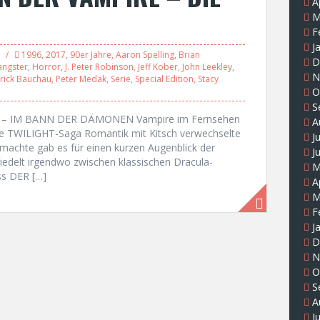
A
M
F
J
1996
,
2017
,
90er Jahre
,
Aaron Spelling
,
Brian
D
ngster
,
Horror
,
J. Peter Robinson
,
Jeff Kober
,
John Leekley
,
N
rick Bauchau
,
Peter Medak
,
Serie
,
Special Edition
,
Stacy
O
S
FFY – IM BANN DER DÄMONEN Vampire im Fernsehen
A
ie TWILIGHT-Saga Romantik mit Kitsch verwechselte
J
achte gab es für einen kurzen Augenblick der
J
delt irgendwo zwischen klassischen Dracula-
M
ss DER […]
A
M
F
J
D
N
O
S
A
J