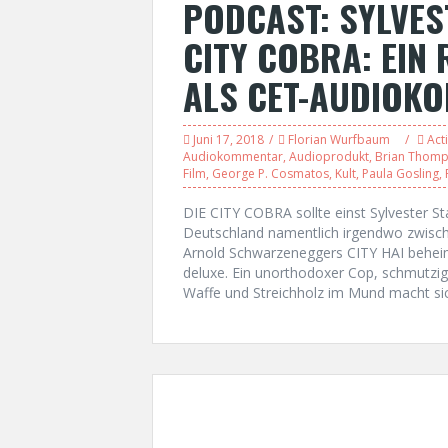
PODCAST: SYLVES
CITY COBRA: EIN 
ALS CET-AUDIOK
Juni 17, 2018
Florian Wurfbaum
Act
Audiokommentar
,
Audioprodukt
,
Brian Thom
Film
,
George P. Cosmatos
,
Kult
,
Paula Gosling
,
DIE CITY COBRA sollte einst Sylvester S
Deutschland namentlich irgendwo zwis
Arnold Schwarzeneggers CITY HAI beheima
deluxe. Ein unorthodoxer Cop, schmutzig
Waffe und Streichholz im Mund macht si