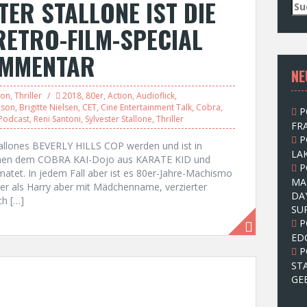
TER STALLONE IST DIE
S
u
RETRO-FILM-SPECIAL
c
h
OMMENTAR
e
NE
n
n
ion
,
Thriller
2018
,
80er
,
Action
,
Audioflick
,
a
pson
,
Brigitte Nielsen
,
CET
,
Cine Entertainment Talk
,
Cobra
,
P
c
Podcast
,
Reni Santoni
,
Sylvester Stallone
,
Thriller
FRA
h
P
:
tallones BEVERLY HILLS COP werden und ist in
LAK
chen dem COBRA KAI-Dojo aus KARATE KID und
P
tet. In jedem Fall aber ist es 80er-Jahre-Machismo
MA
er als Harry aber mit Mädchenname, verzierter
DA
ch […]
SU
P
ED
P
ST
GE