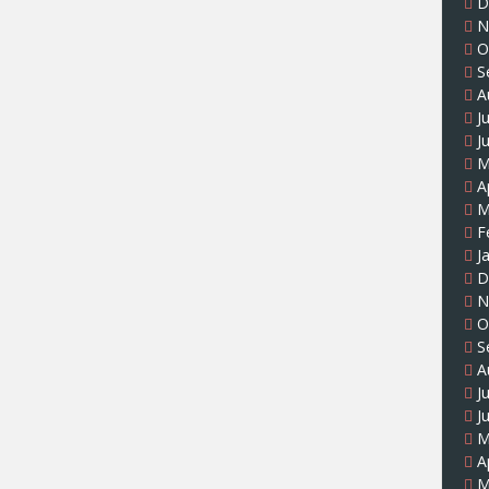
D
N
O
S
A
J
J
M
A
M
F
J
D
N
O
S
A
J
J
M
A
M