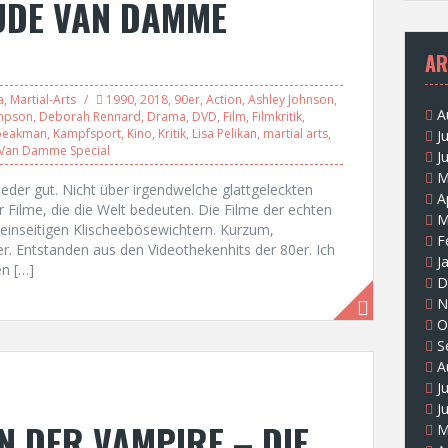
AUDE VAN DAMME
AR
a
,
Martial-Arts
1990
,
2018
,
90er
,
Action
,
Ashley Johnson
,
A
mpson
,
Deborah Rennard
,
Drama
,
DVD
,
Film
,
Filmkritik
,
Speakman
,
Kampfsport
,
Kino
,
Kritik
,
Lisa Pelikan
,
martial arts
,
J
Van Damme Special
J
M
der gut. Nicht über irgendwelche glattgeleckten
A
 Filme, die die Welt bedeuten. Die Filme der echten
M
 einseitigen Klischeebösewichtern. Kurzum,
F
r. Entstanden aus den Videothekenhits der 80er. Ich
J
n […]
D
N
O
S
A
J
J
N DER VAMPIRE – DIE
M