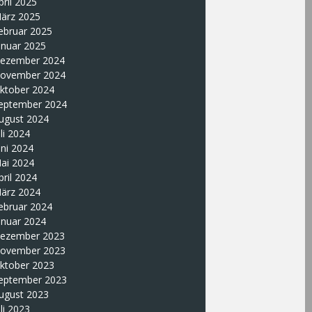
pril 2025
ärz 2025
ebruar 2025
anuar 2025
ezember 2024
ovember 2024
ktober 2024
eptember 2024
ugust 2024
uli 2024
uni 2024
ai 2024
pril 2024
ärz 2024
ebruar 2024
anuar 2024
ezember 2023
ovember 2023
ktober 2023
eptember 2023
ugust 2023
uli 2023