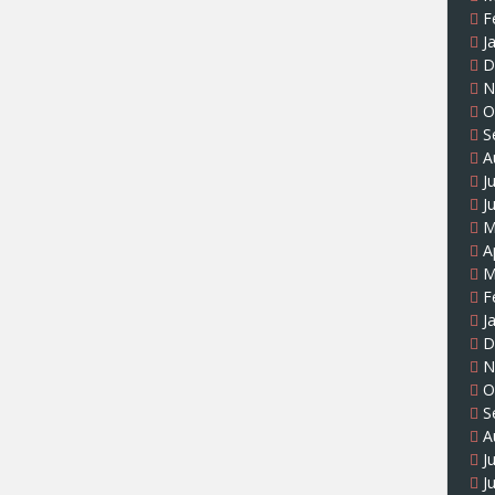
F
J
D
N
O
S
A
J
J
M
A
M
F
J
D
N
O
S
A
J
J