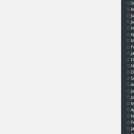
S
A
J
J
M
A
M
F
J
D
N
O
S
A
J
J
M
A
M
F
J