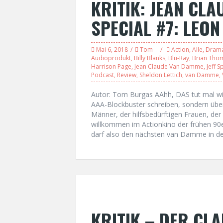
KRITIK: JEAN CL
SPECIAL #7: LEON
Mai 6, 2018
Tom
Action
,
Alle
,
Dram
Audioprodukt
,
Billy Blanks
,
Blu-Ray
,
Brian Tho
Harrison Page
,
Jean Claude Van Damme
,
Jeff 
Podcast
,
Review
,
Sheldon Lettich
,
van Damme
,
Autor: Tom Burgas AAhh, DAS tut mal wie
AAA-Blockbuster schreiben, sondern über
Männer, der hilfsbedürftigen Frauen, der
willkommen im Actionkino der frühen 90e
darf also den nächsten van Damme in de
KRITIK – DER CLA