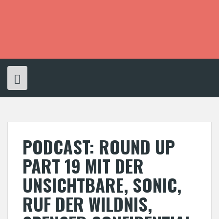
S
k
i
p
t
o
c
o
n
t
e
n
t
PODCAST: ROUND UP
PART 19 MIT DER
UNSICHTBARE, SONIC,
RUF DER WILDNIS,