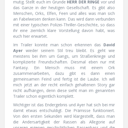
mutig. Stellt euch im Grunde
HERR DER RINGE
vor und
das Ganze in der heutigen Gesellschaft. Es gibt also
Menschen, Orks, Elfen, Feen und alles was man sich
an Fabelwesen denken kann. Das wird dann verbunden
mit einer typischen Polizei-Thriller-Geschichte, so dass
ihr eine ziemlich klare Vorstellung davon habt, was
euch hier erwartet.
Im Trailer konnte man schon erkennen das
David
Ayer
wieder seinem Stil treu bleibt. Es geht wie
meistens bei ihm um Gangs, um Straßenkriege und
komplizierte Freundschaften. Diesmal eben nur mit
Fantasy. Ein Mensch muss mit einem Ork
zusammenarbeiten, dazu gibt es dann einen
gemeinsamen Feind und fertig ist die Laube. Ich will
mich jetzt an der recht einfach gehaltenen Story gar
nicht aufhängen, denn diese sieht man im genannten
Trailer schon eigentlich komplett.
Wichtiger ist das Endergebnis und Ayer hat sich bei mir
damit etwas entschuldigt. Die Prämisse funktioniert.
Von den ersten Sekunden wird klargestellt, dass man
die Andersartigkeit der Rassen als Allegorie auf
unseren eigenen geschichtlichen Rassenhass und die