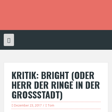
S
k
i
p
t
o
c
o
n
t
e
n
t
KRITIK: BRIGHT (ODER
HERR DER RINGE IN DER
GROSSSTADT)
Dezember 23, 2017
Tom