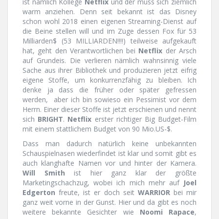
ist nämlich Kollege
Netflix
und der muss sich ziemlich
warm anziehen. Denn seit bekannt ist das Disney
schon wohl 2018 einen eigenen Streaming-Dienst auf
die Beine stellen will und im Zuge dessen Fox für 53
Milliarden$ (53 MILLIARDEN!!!!) teilweise aufgekauft
hat, geht den Verantwortlichen bei
Netflix
der Arsch
auf Grundeis. Die verlieren nämlich wahnsinnig viele
Sache aus ihrer Bibliothek und produzieren jetzt eifrig
eigene Stoffe, um konkurrenzfähig zu bleiben. Ich
denke ja dass die früher oder später gefressen
werden, aber ich bin sowieso ein Pessimist vor dem
Herrn. Einer dieser Stoffe ist jetzt erschienen und nennt
sich
BRIGHT
.
Netflix
erster richtiger Big Budget-Film
mit einem stattlichem Budget von 90 Mio.US-$.
Dass man dadurch natürlich keine unbekannten
Schauspielnasen wiederfindet ist klar und somit gibt es
auch klanghafte Namen vor und hinter der Kamera.
Will Smith
ist hier ganz klar der größte
Marketingschachzug, wobei ich mich mehr auf
Joel
Edgerton
freute, ist er doch seit
WARRIOR
bei mir
ganz weit vorne in der Gunst. Hier und da gibt es noch
weitere bekannte Gesichter wie
Noomi Rapace
,