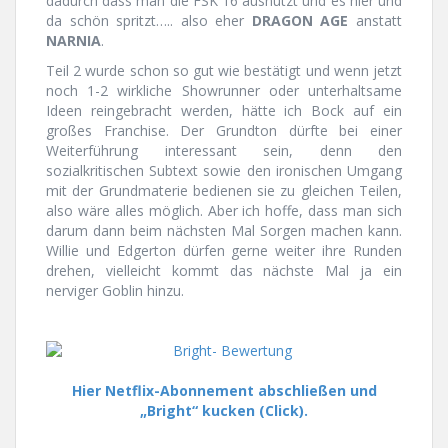
dadurch dass man die FSK 16 ausnutzt und es hier und
da schön spritzt….. also eher
DRAGON AGE
anstatt
NARNIA
.
Teil 2 wurde schon so gut wie bestätigt und wenn jetzt
noch 1-2 wirkliche Showrunner oder unterhaltsame
Ideen reingebracht werden, hätte ich Bock auf ein
großes Franchise. Der Grundton dürfte bei einer
Weiterführung interessant sein, denn den
sozialkritischen Subtext sowie den ironischen Umgang
mit der Grundmaterie bedienen sie zu gleichen Teilen,
also wäre alles möglich. Aber ich hoffe, dass man sich
darum dann beim nächsten Mal Sorgen machen kann.
Willie und Edgerton dürfen gerne weiter ihre Runden
drehen, vielleicht kommt das nächste Mal ja ein
nerviger Goblin hinzu.
Hier Netflix-Abonnement abschließen und
„Bright“ kucken (Click).