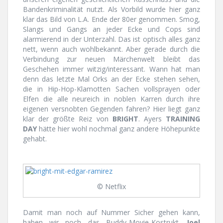
Bandenkriminalität nutzt. Als Vorbild wurde hier ganz
klar das Bild von L.A. Ende der 80er genommen. Smog,
Slangs und Gangs an jeder Ecke und Cops sind
alarmierend in der Unterzahl. Das ist optisch alles ganz
nett, wenn auch wohlbekannt. Aber gerade durch die
Verbindung zur neuen Märchenwelt bleibt das
Geschehen immer witzig/interessant. Wann hat man
denn das letzte Mal Orks an der Ecke stehen sehen,
die in Hip-Hop-Klamotten Sachen vollsprayen oder
Elfen die alle neureich in noblen Karren durch ihre
eigenen versnobten Gegenden fahren? Hier liegt ganz
klar der größte Reiz von
BRIGHT
. Ayers
TRAINING
DAY
hätte hier wohl nochmal ganz andere Höhepunkte
gehabt.
© Netflix
Damit man noch auf Nummer Sicher gehen kann,
haben wir noch das Buddy-Movie-Kostrukt.
Joel