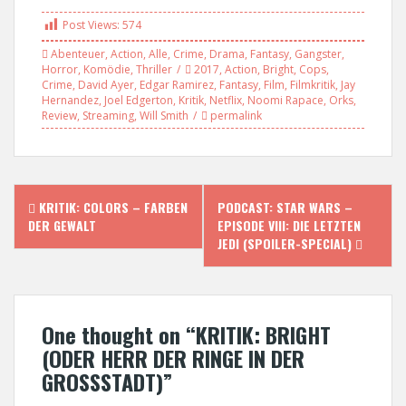
Post Views:
574
Abenteuer
,
Action
,
Alle
,
Crime
,
Drama
,
Fantasy
,
Gangster
,
Horror
,
Komödie
,
Thriller
2017
,
Action
,
Bright
,
Cops
,
Crime
,
David Ayer
,
Edgar Ramirez
,
Fantasy
,
Film
,
Filmkritik
,
Jay
Hernandez
,
Joel Edgerton
,
Kritik
,
Netflix
,
Noomi Rapace
,
Orks
,
Review
,
Streaming
,
Will Smith
permalink
P
KRITIK: COLORS – FARBEN
PODCAST: STAR WARS –
DER GEWALT
EPISODE VIII: DIE LETZTEN
o
JEDI (SPOILER-SPECIAL)
s
t
One thought on “
KRITIK: BRIGHT
n
(ODER HERR DER RINGE IN DER
GROSSSTADT)
”
a