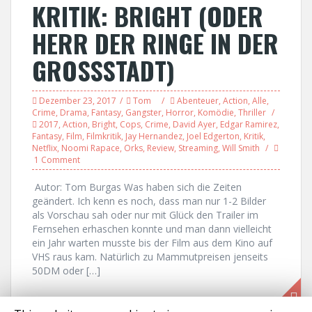
KRITIK: BRIGHT (ODER
HERR DER RINGE IN DER
GROSSSTADT)
Dezember 23, 2017
Tom
Abenteuer
,
Action
,
Alle
,
Crime
,
Drama
,
Fantasy
,
Gangster
,
Horror
,
Komödie
,
Thriller
2017
,
Action
,
Bright
,
Cops
,
Crime
,
David Ayer
,
Edgar Ramirez
,
Fantasy
,
Film
,
Filmkritik
,
Jay Hernandez
,
Joel Edgerton
,
Kritik
,
Netflix
,
Noomi Rapace
,
Orks
,
Review
,
Streaming
,
Will Smith
1 Comment
Autor: Tom Burgas Was haben sich die Zeiten
geändert. Ich kenn es noch, dass man nur 1-2 Bilder
als Vorschau sah oder nur mit Glück den Trailer im
Fernsehen erhaschen konnte und man dann vielleicht
ein Jahr warten musste bis der Film aus dem Kino auf
VHS raus kam. Natürlich zu Mammutpreisen jenseits
50DM oder […]