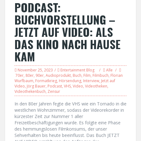
PODCAST:
BUCHVORSTELLUNG –
JETZT AUF VIDEO: ALS
DAS KINO NACH HAUSE
KAM
November 25, 2023
Entertainment Blog
Alle
70er
,
80er
,
90er
,
Audioprodukt
,
Buch
,
Film
,
Filmbuch
,
Florian
Wurfbaum
,
Formatkrieg
,
Hörsendung
,
Interview
,
Jetzt auf
Video
,
Jörg Bauer
,
Podcast
,
VHS
,
Video
,
Videotheken
,
Videothekenbuch
,
Zensur
In den 80er Jahren fegte die VHS wie ein Tornado in die
westlichen Wohnzimmer, sodass der Videorekorder in
kürzester Zeit zur Nummer 1 aller
Freizeitbeschäftigungen wurde. Es folgte eine Phase
des hemmungslosen Filmkonsums, der unser
Sehverhalten bis heute beeinflusst. Das Buch JETZT