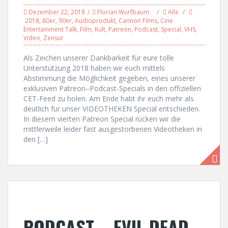
Dezember 22, 2018
Florian Wurfbaum
Alle
2018
,
80er
,
90er
,
Audioprodukt
,
Cannon Films
,
Cine
Entertainment Talk
,
Film
,
Kult
,
Patreon
,
Podcast
,
Special
,
VHS
,
Video
,
Zensur
Als Zeichen unserer Dankbarkeit für eure tolle
Unterstützung 2018 haben wir euch mittels
Abstimmung die Möglichkeit gegeben, eines unserer
exklusiven Patreon–Podcast-Specials in den offiziellen
CET-Feed zu holen. Am Ende habt ihr euch mehr als
deutlich für unser VIDEOTHEKEN Special entschieden.
In diesem vierten Patreon Special rücken wir die
mittlerweile leider fast ausgestorbenen Videotheken in
den […]
PODCAST – EVIL DEAD-