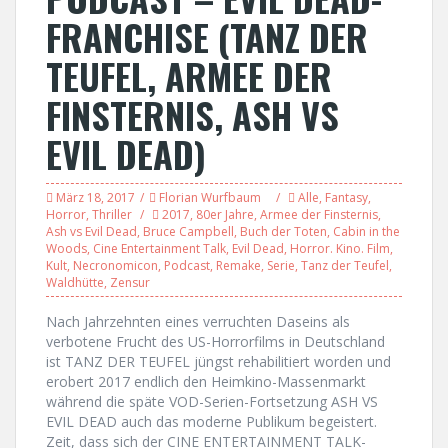
FRANCHISE (TANZ DER
TEUFEL, ARMEE DER
FINSTERNIS, ASH VS
EVIL DEAD)
März 18, 2017
Florian Wurfbaum
Alle
,
Fantasy
,
Horror
,
Thriller
2017
,
80er Jahre
,
Armee der Finsternis
,
Ash vs Evil Dead
,
Bruce Campbell
,
Buch der Toten
,
Cabin in the
Woods
,
Cine Entertainment Talk
,
Evil Dead
,
Horror. Kino. Film
,
Kult
,
Necronomicon
,
Podcast
,
Remake
,
Serie
,
Tanz der Teufel
,
Waldhütte
,
Zensur
Nach Jahrzehnten eines verruchten Daseins als
verbotene Frucht des US-Horrorfilms in Deutschland
ist TANZ DER TEUFEL jüngst rehabilitiert worden und
erobert 2017 endlich den Heimkino-Massenmarkt
während die späte VOD-Serien-Fortsetzung ASH VS
EVIL DEAD auch das moderne Publikum begeistert.
Zeit, dass sich der CINE ENTERTAINMENT TALK-