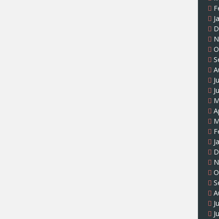
F
J
D
N
O
S
A
J
J
M
A
M
F
J
D
N
O
S
A
J
J