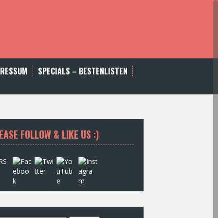
PRESSUM
SPECIALS – BESTENLISTEN
EASE FOLLOW & LIKE US :)