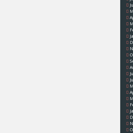
J
M
A
M
F
J
D
N
O
S
A
J
J
M
A
M
F
J
D
N
O