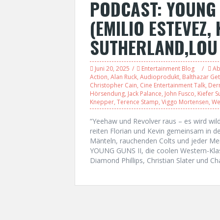
PODCAST: YOUNG 
(EMILIO ESTEVEZ, 
SUTHERLAND,LOU 
Juni 20, 2025
Entertainment Blog
Ab
Action
,
Alan Ruck
,
Audioprodukt
,
Balthazar Get
Christopher Cain
,
Cine Entertainment Talk
,
Der
Hörsendung
,
Jack Palance
,
John Fusco
,
Kiefer S
Knepper
,
Terence Stamp
,
Viggo Mortensen
,
We
“Yeehaw und Revolver raus – es wird w
reiten Florian und Kevin gemeinsam in d
Mänteln, rauchenden Colts und jeder M
YOUNG GUNS II, die coolen Western-Klass
Diamond Phillips, Christian Slater und Cha