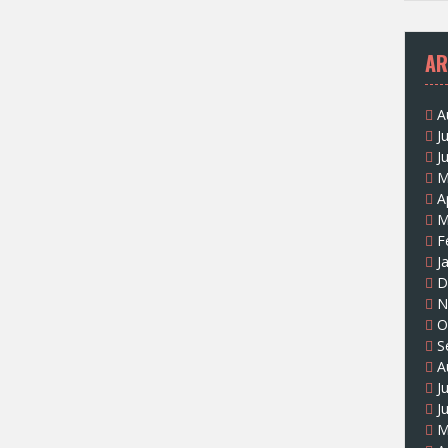
AR
A
J
J
M
A
M
F
J
D
N
O
S
A
J
J
M