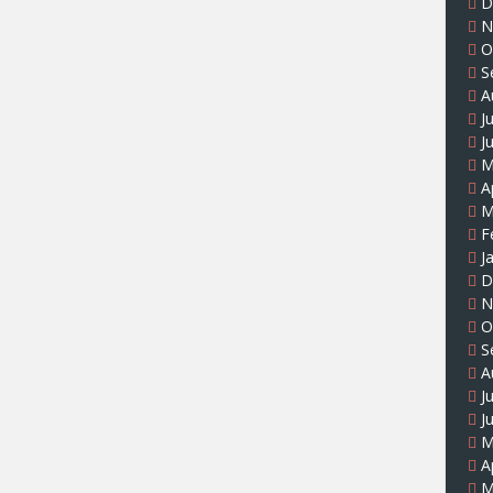
D
N
O
S
A
J
J
M
A
M
F
J
D
N
O
S
A
J
J
M
A
M