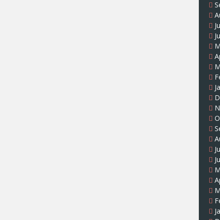
S
A
J
J
M
A
M
F
J
D
N
O
S
A
J
J
M
A
M
F
J