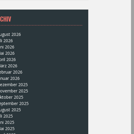
CHIV
ugust 2026
uli 2026
uni 2026
ai 2026
pril 2026
ärz 2026
ebruar 2026
anuar 2026
ezember 2025
ovember 2025
ktober 2025
eptember 2025
ugust 2025
uli 2025
uni 2025
ai 2025