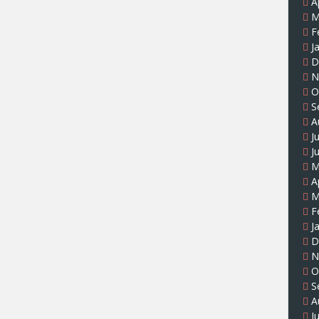
A
M
F
J
D
N
O
S
A
J
J
M
A
M
F
J
D
N
O
S
A
J