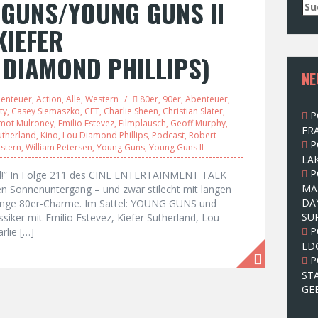
GUNS/YOUNG GUNS II
S
u
KIEFER
c
h
DIAMOND PHILLIPS)
e
NE
n
n
enteuer
,
Action
,
Alle
,
Western
80er
,
90er
,
Abenteuer
,
a
ty
,
Casey Siemaszko
,
CET
,
Charlie Sheen
,
Christian Slater
,
P
c
mot Mulroney
,
Emilio Estevez
,
Filmplausch
,
Geoff Murphy
,
FRA
h
utherland
,
Kino
,
Lou Diamond Phillips
,
Podcast
,
Robert
P
:
stern
,
William Petersen
,
Young Guns
,
Young Guns II
LAK
P
ild!” In Folge 211 des CINE ENTERTAINMENT TALK
MA
en Sonnenuntergang – und zwar stilecht mit langen
DA
enge 80er-Charme. Im Sattel: YOUNG GUNS und
SU
iker mit Emilio Estevez, Kiefer Sutherland, Lou
P
rlie […]
ED
P
ST
GE