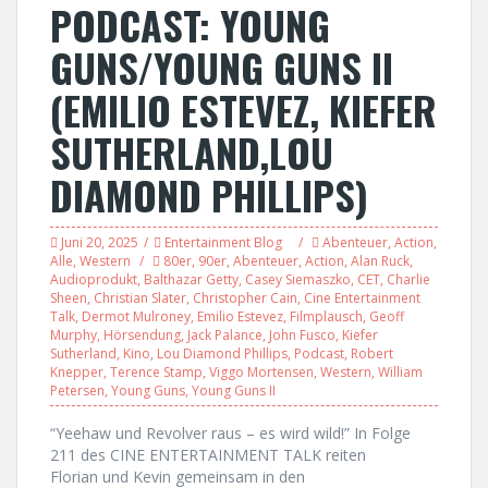
PODCAST: YOUNG
GUNS/YOUNG GUNS II
(EMILIO ESTEVEZ, KIEFER
SUTHERLAND,LOU
DIAMOND PHILLIPS)
Juni 20, 2025
Entertainment Blog
Abenteuer
,
Action
,
Alle
,
Western
80er
,
90er
,
Abenteuer
,
Action
,
Alan Ruck
,
Audioprodukt
,
Balthazar Getty
,
Casey Siemaszko
,
CET
,
Charlie
Sheen
,
Christian Slater
,
Christopher Cain
,
Cine Entertainment
Talk
,
Dermot Mulroney
,
Emilio Estevez
,
Filmplausch
,
Geoff
Murphy
,
Hörsendung
,
Jack Palance
,
John Fusco
,
Kiefer
Sutherland
,
Kino
,
Lou Diamond Phillips
,
Podcast
,
Robert
Knepper
,
Terence Stamp
,
Viggo Mortensen
,
Western
,
William
Petersen
,
Young Guns
,
Young Guns II
“Yeehaw und Revolver raus – es wird wild!” In Folge
211 des CINE ENTERTAINMENT TALK reiten
Florian und Kevin gemeinsam in den