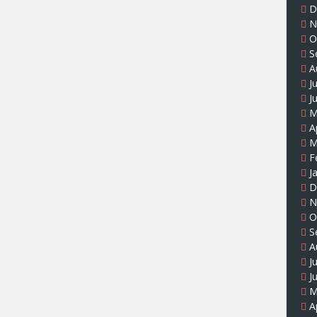
D
N
O
S
A
J
J
M
A
M
F
J
D
N
O
S
A
J
J
M
A