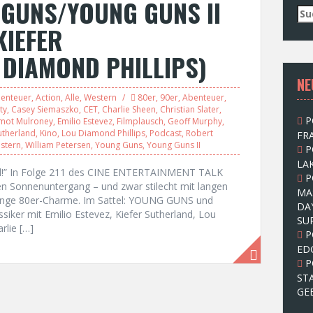
GUNS/YOUNG GUNS II
S
u
KIEFER
c
h
DIAMOND PHILLIPS)
e
NE
n
n
enteuer
,
Action
,
Alle
,
Western
80er
,
90er
,
Abenteuer
,
a
ty
,
Casey Siemaszko
,
CET
,
Charlie Sheen
,
Christian Slater
,
P
mot Mulroney
,
Emilio Estevez
,
Filmplausch
,
Geoff Murphy
,
c
utherland
,
Kino
,
Lou Diamond Phillips
,
Podcast
,
Robert
FRA
h
stern
,
William Petersen
,
Young Guns
,
Young Guns II
P
:
LAK
ild!” In Folge 211 des CINE ENTERTAINMENT TALK
P
en Sonnenuntergang – und zwar stilecht mit langen
MA
enge 80er-Charme. Im Sattel: YOUNG GUNS und
DA
iker mit Emilio Estevez, Kiefer Sutherland, Lou
SU
rlie […]
P
ED
P
ST
GE