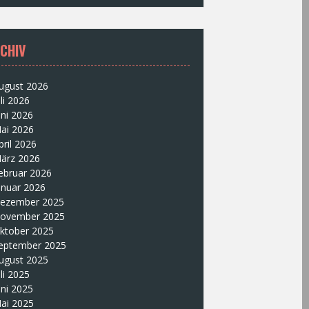
CHIV
ugust 2026
uli 2026
uni 2026
ai 2026
pril 2026
ärz 2026
ebruar 2026
anuar 2026
ezember 2025
ovember 2025
ktober 2025
eptember 2025
ugust 2025
uli 2025
uni 2025
ai 2025