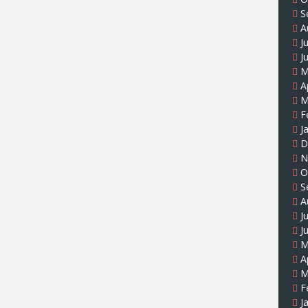
S
A
J
J
M
A
M
F
J
D
N
O
S
A
J
J
M
A
M
F
J