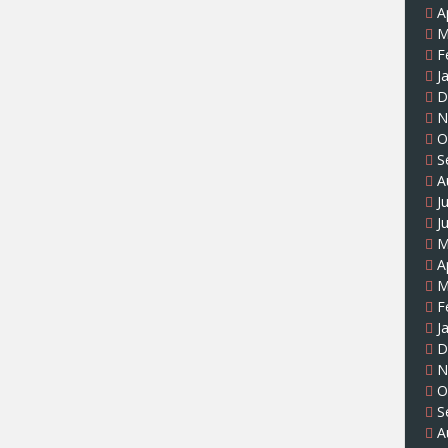
A
M
F
J
D
N
O
S
A
J
J
M
A
M
F
J
D
N
O
S
A