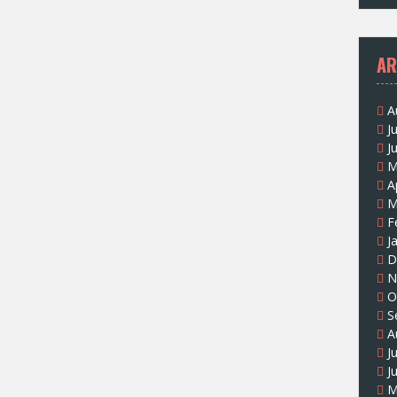
AR
A
J
J
M
A
M
F
J
D
N
O
S
A
J
J
M