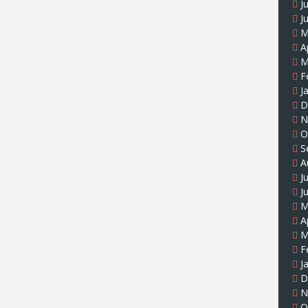
J
J
M
A
M
F
J
D
N
O
S
A
J
J
M
A
M
F
J
D
N
O