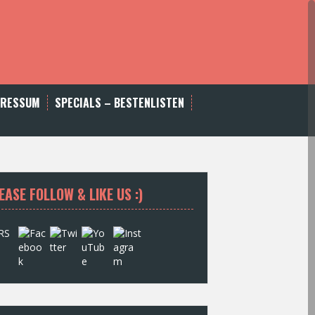
PRESSUM
SPECIALS – BESTENLISTEN
EASE FOLLOW & LIKE US :)