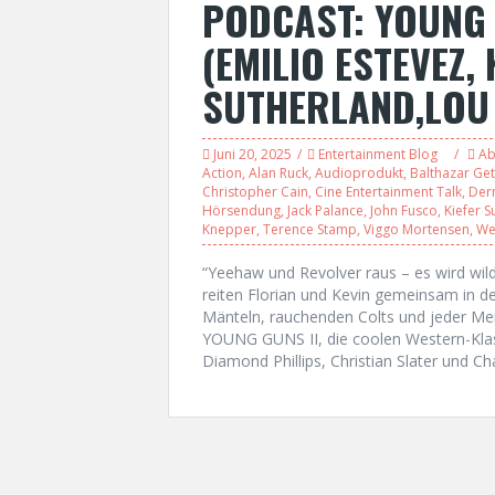
PODCAST: YOUNG 
(EMILIO ESTEVEZ, 
SUTHERLAND,LOU 
Juni 20, 2025
Entertainment Blog
Ab
Action
,
Alan Ruck
,
Audioprodukt
,
Balthazar Get
Christopher Cain
,
Cine Entertainment Talk
,
Der
Hörsendung
,
Jack Palance
,
John Fusco
,
Kiefer S
Knepper
,
Terence Stamp
,
Viggo Mortensen
,
We
“Yeehaw und Revolver raus – es wird w
reiten Florian und Kevin gemeinsam in d
Mänteln, rauchenden Colts und jeder M
YOUNG GUNS II, die coolen Western-Klass
Diamond Phillips, Christian Slater und Cha