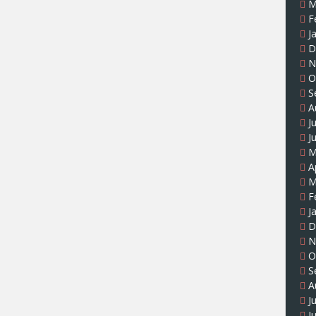
M
F
J
D
N
O
S
A
J
J
M
A
M
F
J
D
N
O
S
A
J
J