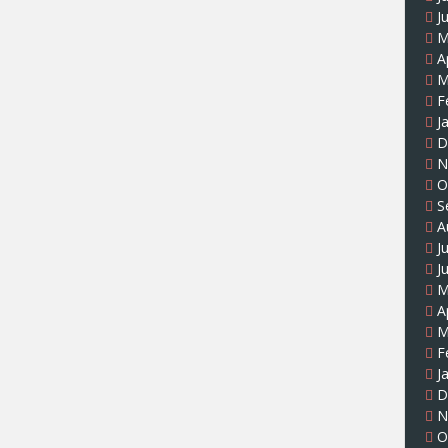
J
M
A
M
F
J
D
N
O
S
A
J
J
M
A
M
F
J
D
N
O