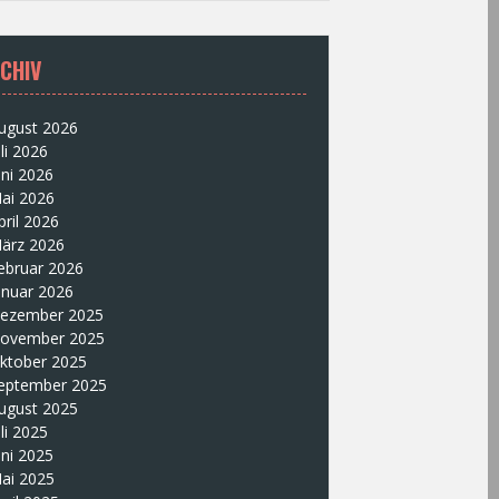
CHIV
ugust 2026
uli 2026
uni 2026
ai 2026
pril 2026
ärz 2026
ebruar 2026
anuar 2026
ezember 2025
ovember 2025
ktober 2025
eptember 2025
ugust 2025
uli 2025
uni 2025
ai 2025