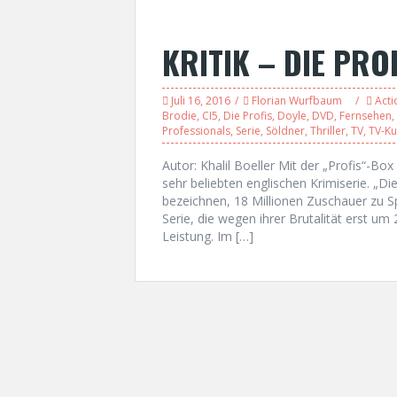
KRITIK – DIE PROF
Juli 16, 2016
Florian Wurfbaum
Acti
Brodie
,
CI5
,
Die Profis
,
Doyle
,
DVD
,
Fernsehen
,
Professionals
,
Serie
,
Söldner
,
Thriller
,
TV
,
TV-Ku
Autor: Khalil Boeller Mit der „Profis“-Box
sehr beliebten englischen Krimiserie. „D
bezeichnen, 18 Millionen Zuschauer zu S
Serie, die wegen ihrer Brutalität erst um 
Leistung. Im […]