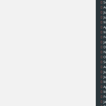
S
A
J
J
M
A
M
F
J
D
N
O
S
A
J
J
M
A
M
F
J