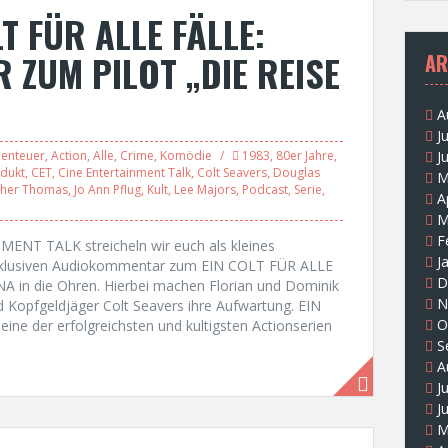
T FÜR ALLE FÄLLE:
ZUM PILOT „DIE REISE
AR
A
J
enteuer
,
Action
,
Alle
,
Crime
,
Komödie
1983
,
80er Jahre
,
J
dukt
,
CET
,
Cine Entertainment Talk
,
Colt Seavers
,
Douglas
M
ther Thomas
,
Jo Ann Pflug
,
Kult
,
Lee Majors
,
Podcast
,
Serie
,
A
M
F
ENT TALK streicheln wir euch als kleines
J
xklusiven Audiokommentar zum EIN COLT FÜR ALLE
D
 in die Ohren. Hierbei machen Florian und Dominik
N
 Kopfgeldjäger Colt Seavers ihre Aufwartung. EIN
O
ine der erfolgreichsten und kultigsten Actionserien
S
A
J
J
M