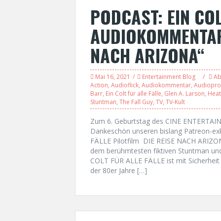
PODCAST: EIN COL
AUDIOKOMMENTAR 
NACH ARIZONA“
Mai 16, 2021
Entertainment Blog
Ab
Action
,
Audioflick
,
Audiokommentar
,
Audiopro
Barr
,
Ein Colt für alle Fälle
,
Glen A. Larson
,
Hea
Stuntman
,
The Fall Guy
,
TV
,
TV-Kult
Zum 6. Geburtstag des CINE ENTERTAINM
Dankeschön unseren bislang Patreon-e
FÄLLE Pilotfilm DIE REISE NACH ARIZONA
dem berühmtesten fiktiven Stuntman und
COLT FÜR ALLE FÄLLE ist mit Sicherheit e
der 80er Jahre […]