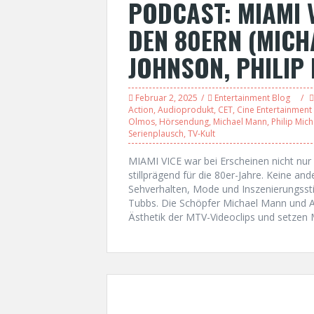
PODCAST: MIAMI 
DEN 80ERN (MICH
JOHNSON, PHILIP
Februar 2, 2025
Entertainment Blog
Action
,
Audioprodukt
,
CET
,
Cine Entertainment 
Olmos
,
Hörsendung
,
Michael Mann
,
Philip Mic
Serienplausch
,
TV-Kult
MIAMI VICE war bei Erscheinen nicht nur
stillprägend für die 80er-Jahre. Keine an
Sehverhalten, Mode und Inszenierungssti
Tubbs. Die Schöpfer Michael Mann und Ant
Ästhetik der MTV-Videoclips und setzen