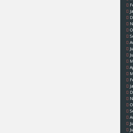
F
J
D
N
O
S
A
J
J
M
A
M
F
J
D
N
O
S
A
J
J