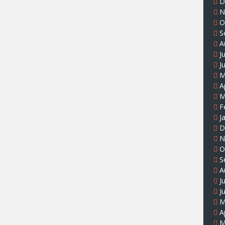
D
N
O
S
A
J
J
M
A
M
F
J
D
N
O
S
A
J
J
M
A
M