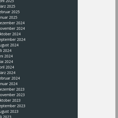
pril 2025
ärz 2025
ebruar 2025
anuar 2025
ezember 2024
ovember 2024
ktober 2024
eptember 2024
ugust 2024
uli 2024
uni 2024
ai 2024
pril 2024
ärz 2024
ebruar 2024
anuar 2024
ezember 2023
ovember 2023
ktober 2023
eptember 2023
ugust 2023
uli 2023