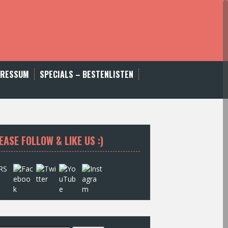
PRESSUM
SPECIALS – BESTENLISTEN
EASE FOLLOW & LIKE US :)