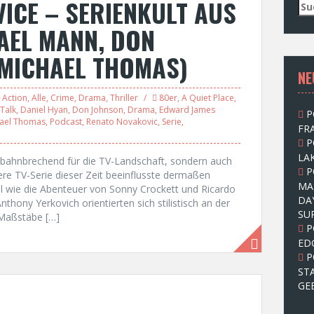
VICE – SERIENKULT AUS
S
u
AEL MANN, DON
c
h
 MICHAEL THOMAS)
e
NE
n
n
Action
,
Alle
,
Crime
,
Drama
,
Thriller
80er
,
A Quiet Place
,
a
Talk
,
Daniel Hyan
,
Don Johnson
,
Drama
,
Edward James
P
c
hael Thomas
,
Podcast
,
Renato Novakovic
,
Serie
,
FRA
h
P
:
LAK
 bahnbrechend für die TV-Landschaft, sondern auch
P
dere TV-Serie dieser Zeit beeinflusste dermaßen
MA
l wie die Abenteuer von Sonny Crockett und Ricardo
DA
hony Yerkovich orientierten sich stilistisch an der
SU
 Maßstäbe […]
P
ED
P
ST
GE