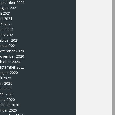
eptember 2021
ugust 2021
uli 2021
uni 2021
ai 2021
pril 2021
ärz 2021
ebruar 2021
anuar 2021
ezember 2020
ovember 2020
ktober 2020
eptember 2020
ugust 2020
uli 2020
uni 2020
ai 2020
pril 2020
ärz 2020
ebruar 2020
anuar 2020