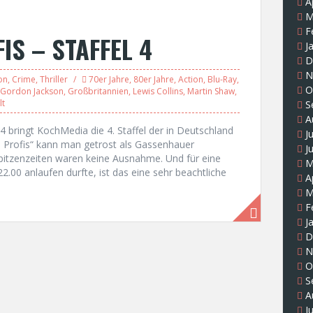
A
M
F
IS – STAFFEL 4
J
D
N
on
,
Crime
,
Thriller
70er Jahre
,
80er Jahre
,
Action
,
Blu-Ray
,
O
Gordon Jackson
,
Großbritannien
,
Lewis Collins
,
Martin Shaw
,
lt
S
A
 4 bringt KochMedia die 4. Staffel der in Deutschland
J
ie Profis“ kann man getrost als Gassenhauer
J
pitzenzeiten waren keine Ausnahme. Und für eine
M
22.00 anlaufen durfte, ist das eine sehr beachtliche
A
M
F
J
D
N
O
S
A
J