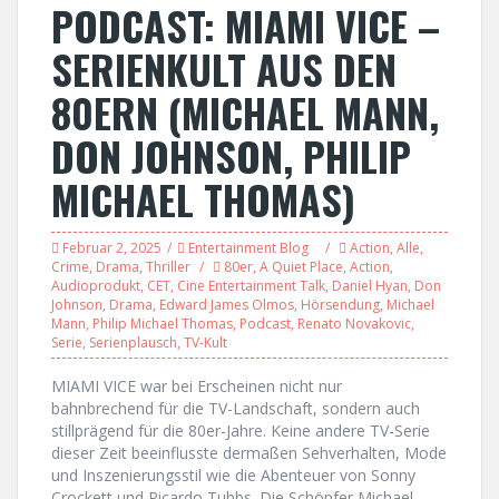
PODCAST: MIAMI VICE –
SERIENKULT AUS DEN
80ERN (MICHAEL MANN,
DON JOHNSON, PHILIP
MICHAEL THOMAS)
Februar 2, 2025
Entertainment Blog
Action
,
Alle
,
Crime
,
Drama
,
Thriller
80er
,
A Quiet Place
,
Action
,
Audioprodukt
,
CET
,
Cine Entertainment Talk
,
Daniel Hyan
,
Don
Johnson
,
Drama
,
Edward James Olmos
,
Hörsendung
,
Michael
Mann
,
Philip Michael Thomas
,
Podcast
,
Renato Novakovic
,
Serie
,
Serienplausch
,
TV-Kult
MIAMI VICE war bei Erscheinen nicht nur
bahnbrechend für die TV-Landschaft, sondern auch
stillprägend für die 80er-Jahre. Keine andere TV-Serie
dieser Zeit beeinflusste dermaßen Sehverhalten, Mode
und Inszenierungsstil wie die Abenteuer von Sonny
Crockett und Ricardo Tubbs. Die Schöpfer Michael