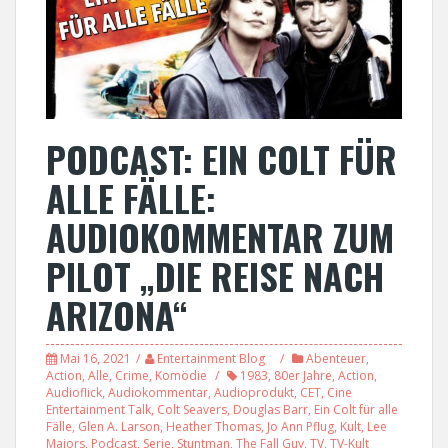
PODCAST: EIN COLT FÜR
ALLE FÄLLE:
AUDIOKOMMENTAR ZUM
PILOT „DIE REISE NACH
ARIZONA“
Mai 16, 2021
Entertainment Blog
Abenteuer
,
Action
,
Alle
,
Crime
,
Komödie
1983
,
80er Jahre
,
Action
,
Audioflick
,
Audiokommentar
,
Audioprodukt
,
CET
,
Cine
Entertainment Talk
,
Colt Seavers
,
Douglas Barr
,
Ein Colt für alle
Fälle
,
Glen A. Larson
,
Heather Thomas
,
Jo Ann Pflug
,
Kult
,
Lee
Majors
,
Podcast
,
Serie
,
Stuntman
,
The Fall Guy
,
TV
,
TV-Kult