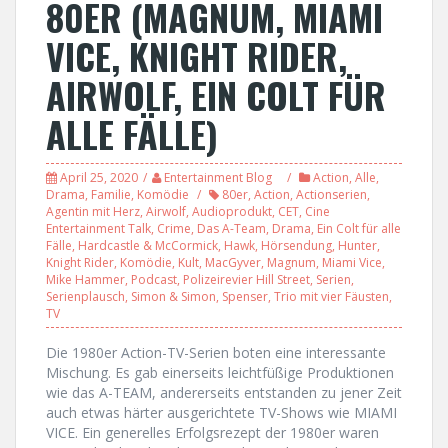
80ER (MAGNUM, MIAMI
VICE, KNIGHT RIDER,
AIRWOLF, EIN COLT FÜR
ALLE FÄLLE)
April 25, 2020
Entertainment Blog
Action
,
Alle
,
Drama
,
Familie
,
Komödie
80er
,
Action
,
Actionserien
,
Agentin mit Herz
,
Airwolf
,
Audioprodukt
,
CET
,
Cine
Entertainment Talk
,
Crime
,
Das A-Team
,
Drama
,
Ein Colt für alle
Fälle
,
Hardcastle & McCormick
,
Hawk
,
Hörsendung
,
Hunter
,
Knight Rider
,
Komödie
,
Kult
,
MacGyver
,
Magnum
,
Miami Vice
,
Mike Hammer
,
Podcast
,
Polizeirevier Hill Street
,
Serien
,
Serienplausch
,
Simon & Simon
,
Spenser
,
Trio mit vier Fäusten
,
TV
Die 1980er Action-TV-Serien boten eine interessante
Mischung. Es gab einerseits leichtfüßige Produktionen
wie das A-TEAM, andererseits entstanden zu jener Zeit
auch etwas härter ausgerichtete TV-Shows wie MIAMI
VICE. Ein generelles Erfolgsrezept der 1980er waren