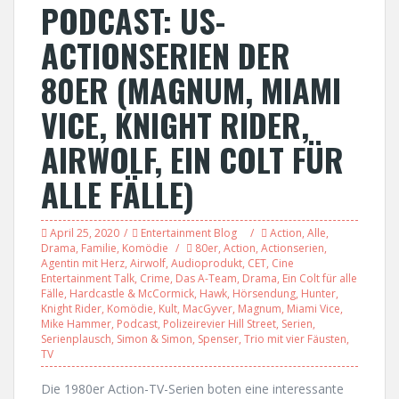
PODCAST: US-
ACTIONSERIEN DER
80ER (MAGNUM, MIAMI
VICE, KNIGHT RIDER,
AIRWOLF, EIN COLT FÜR
ALLE FÄLLE)
April 25, 2020
Entertainment Blog
Action
,
Alle
,
Drama
,
Familie
,
Komödie
80er
,
Action
,
Actionserien
,
Agentin mit Herz
,
Airwolf
,
Audioprodukt
,
CET
,
Cine
Entertainment Talk
,
Crime
,
Das A-Team
,
Drama
,
Ein Colt für alle
Fälle
,
Hardcastle & McCormick
,
Hawk
,
Hörsendung
,
Hunter
,
Knight Rider
,
Komödie
,
Kult
,
MacGyver
,
Magnum
,
Miami Vice
,
Mike Hammer
,
Podcast
,
Polizeirevier Hill Street
,
Serien
,
Serienplausch
,
Simon & Simon
,
Spenser
,
Trio mit vier Fäusten
,
TV
Die 1980er Action-TV-Serien boten eine interessante