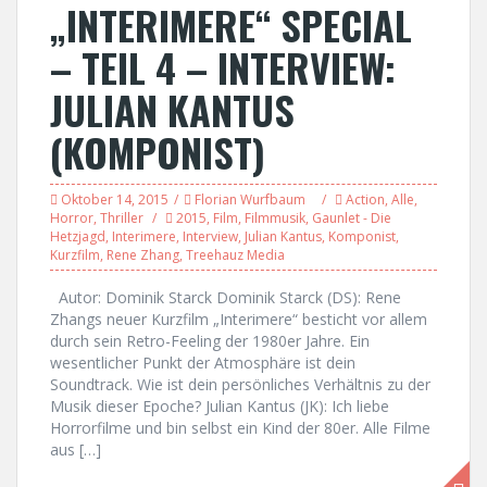
„INTERIMERE“ SPECIAL
– TEIL 4 – INTERVIEW:
JULIAN KANTUS
(KOMPONIST)
Oktober 14, 2015
Florian Wurfbaum
Action
,
Alle
,
Horror
,
Thriller
2015
,
Film
,
Filmmusik
,
Gaunlet - Die
Hetzjagd
,
Interimere
,
Interview
,
Julian Kantus
,
Komponist
,
Kurzfilm
,
Rene Zhang
,
Treehauz Media
Autor: Dominik Starck Dominik Starck (DS): Rene
Zhangs neuer Kurzfilm „Interimere“ besticht vor allem
durch sein Retro-Feeling der 1980er Jahre. Ein
wesentlicher Punkt der Atmosphäre ist dein
Soundtrack. Wie ist dein persönliches Verhältnis zu der
Musik dieser Epoche? Julian Kantus (JK): Ich liebe
Horrorfilme und bin selbst ein Kind der 80er. Alle Filme
aus […]