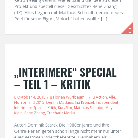
Retro-Feeling vereint. Wie entstand die Idee zu diesem
Projekt und speziell dieser Geschichte? Rene Zhang
(RZ): Alles begann mit Matthias Schmidt, der ein neues
Reel für seine Figur „Moloch“ haben wollte. […]
„INTERIMERE“ SPECIAL
– TEIL 1 – KRITIK
Oktober 4, 2015
Florian Wurfbaum
Action
,
Alle
,
Horror
2015
,
Dennis Madaus
,
Ina Krenzel
,
Independent
,
Interimere Special
,
Kritik
,
Kurzfilm
,
Matthias Schmidt
,
Maya
Klein
,
Rene Zhang
,
Treehauz Media
Autor: Dominik Starck Die 1980er Jahre und ihre
Genre-Perlen gelten schon lange nicht mehr nur unter
ewig gestrigen Videothekentitel-Liebhabern als