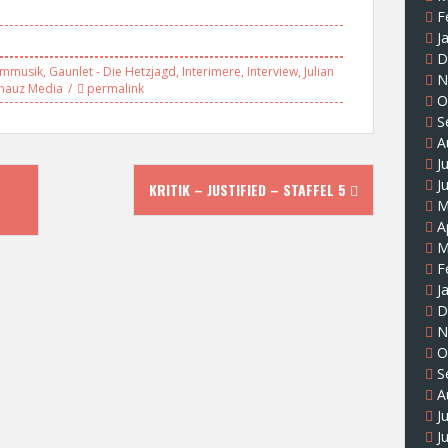
F
J
D
lmmusik
,
Gaunlet - Die Hetzjagd
,
Interimere
,
Interview
,
Julian
N
hauz Media
permalink
O
S
A
J
J
KRITIK – JUSTIFIED – STAFFEL 5
M
A
M
F
J
D
N
O
S
A
J
J