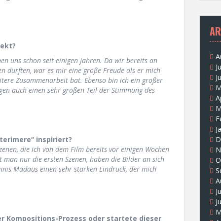
AR
jekt?
A
n uns schon seit einigen Jahren. Da wir bereits an
J
 durften, war es mir eine große Freude als er mich
J
itere Zusammenarbeit bat. Ebenso bin ich ein großer
M
gen auch einen sehr großen Teil der Stimmung des
A
M
F
J
terimere“ inspiriert?
D
Szenen, die ich von dem Film bereits vor einigen Wochen
N
t man nur die ersten Szenen, haben die Bilder an sich
O
ennis Madaus einen sehr starken Eindruck, der mich
S
A
J
J
M
r Kompositions-Prozess oder startete dieser