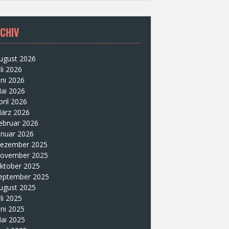
CHIV
ugust 2026
uli 2026
uni 2026
ai 2026
pril 2026
ärz 2026
ebruar 2026
anuar 2026
ezember 2025
ovember 2025
ktober 2025
eptember 2025
ugust 2025
uli 2025
uni 2025
ai 2025