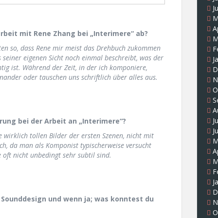
J
M
A
rbeit mit Rene Zhang bei „Interimere“ ab?
M
ten so, dass Rene mir meist das Drehbuch zukommen
F
s seiner eigenen Sicht noch einmal beschreibt, was der
J
tig ist. Während der Zeit, in der ich komponiere,
D
ander oder tauschen uns schriftlich über alles aus.
N
O
S
A
J
ung bei der Arbeit an „Interimere“?
J
wirklich tollen Bilder der ersten Szenen, nicht mit
M
fach, da man als Komponist typischerweise versucht
A
oft nicht unbedingt sehr subtil sind.
M
F
J
D
s Sounddesign und wenn ja; was konntest du
N
O