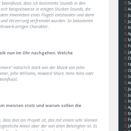
S
beeinflusst, dass ich bestimmte Sounds in den
sich beispielsweise in einigen Stücken Sounds, die
A
dem Innenleben eines Flügels entstanden und dann
J
os und Verzerrung verfremdet wurden. So bekommen
J
 Uhrwerk-artigen Charakter.
M
A
M
F
J
usik nun im Ohr nachgehen. Welche
D
N
erimere“ natürlich stark von der Musik von John
O
mmer, John Williams, Howard Shore, Nino Rota oder
S
einflusst.
A
J
J
M
 am meisten stolz und warum sollen die
A
M
F
dass dies ein Projekt ist, das mit einem sehr kleinen
J
ntliche Anteil aber der von allen Beteiligten ist. Es