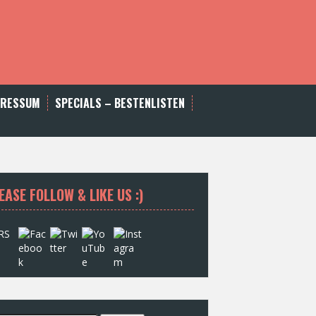
PRESSUM
SPECIALS – BESTENLISTEN
EASE FOLLOW & LIKE US :)