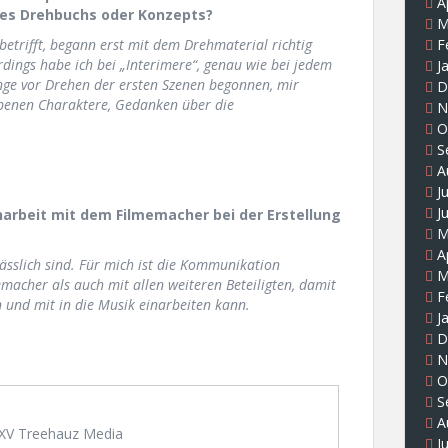
A
des Drehbuchs oder Konzepts?
M
betrifft, begann erst mit dem Drehmaterial richtig
F
dings habe ich bei „Interimere“, genau wie bei jedem
J
ange vor Drehen der ersten Szenen begonnen, mir
D
benen Charaktere, Gedanken über die
N
O
S
A
J
J
narbeit mit dem Filmemacher bei der Erstellung
M
A
ässlich sind. Für mich ist die Kommunikation
M
acher als auch mit allen weiteren Beteiligten, damit
F
 und mit in die Musik einarbeiten kann.
J
D
N
O
S
A
V Treehauz Media
J