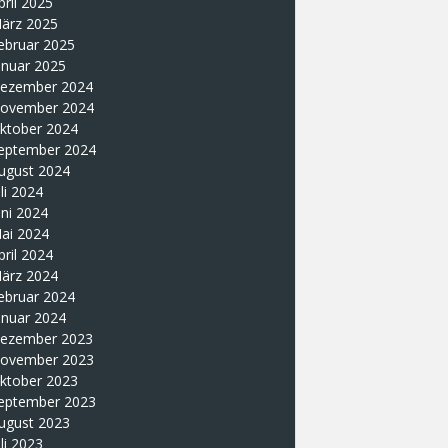
pril 2025
ärz 2025
ebruar 2025
anuar 2025
ezember 2024
ovember 2024
ktober 2024
eptember 2024
ugust 2024
uli 2024
uni 2024
ai 2024
pril 2024
ärz 2024
ebruar 2024
anuar 2024
ezember 2023
ovember 2023
ktober 2023
eptember 2023
ugust 2023
uli 2023