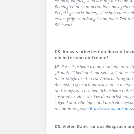
ist nicht einfach, so etwas auf die Beine z
Beteiligten noch anderen Jobs nachgehen m
Projekt gesteckt haben, ist schon einer s
etwas größerem Budget und mehr Zeit mögli
Stichwort.
DS: An was arbeitest du derzeit be
nächstes von dir freuen?
JK:
Zurzeit arbeite ich noch an einem weit
„Gauntlet“ bedeutet mir sehr viel, da es s
mehr Möglichkeiten zur Ausarbeitung von
Ansonsten gehe ich natürlich noch meiner
und Songs zu schreiben. Ich arbeite natür
zusammen. Hier wird es demnächst einiges
sagen kann. Alle Infos und auch Hörbeisp
meine Homepage
http://www.juliankantus
DS: Vielen Dank für das Gespräch und