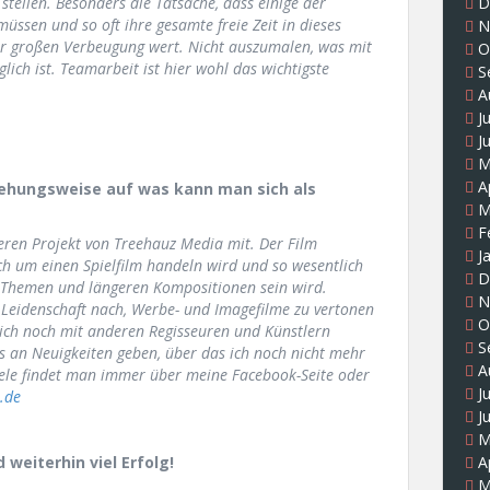
u stellen. Besonders die Tatsache, dass einige der
D
üssen und so oft ihre gesamte freie Zeit in dieses
N
ehr großen Verbeugung wert. Nicht auszumalen, was mit
O
ch ist. Teamarbeit ist hier wohl das wichtigste
S
A
J
J
M
A
ziehungsweise auf was kann man sich als
M
F
eren Projekt von Treehauz Media mit. Der Film
J
ich um einen Spielfilm handeln wird und so wesentlich
D
 Themen und längeren Kompositionen sein wird.
N
 Leidenschaft nach, Werbe- und Imagefilme zu vertonen
O
lich noch mit anderen Regisseuren und Künstlern
S
 an Neuigkeiten geben, über das ich noch nicht mehr
A
iele findet man immer über meine Facebook-Seite oder
J
.de
J
M
 weiterhin viel Erfolg!
A
M