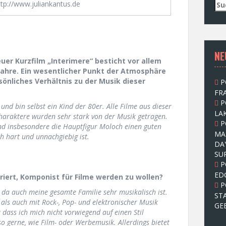
S
http://www.juliankantus.de
u
c
h
e
NE
n
uer Kurzfilm „Interimere“ besticht vor allem
n
 Jahre. Ein wesentlicher Punkt der Atmosphäre
a
rsönliches Verhältnis zu der Musik dieser
P
c
FRA
h
P
:
 und bin selbst ein Kind der 80er. Alle Filme aus dieser
LAK
haraktere wurden sehr stark von der Musik getragen.
P
und insbesondere die Hauptfigur Moloch einen guten
MA
h hart und unnachgiebig ist.
DA
SU
P
ED
riert, Komponist für Filme werden zu wollen?
P
 da auch meine gesamte Familie sehr musikalisch ist.
ST
 als auch mit Rock-, Pop- und elektronischer Musik
GE
 dass ich mich nicht vorwiegend auf einen Stil
so gerne, wie Film- oder Werbemusik. Allerdings bietet