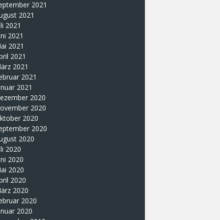
eptember 2021
ugust 2021
uli 2021
uni 2021
ai 2021
pril 2021
ärz 2021
ebruar 2021
anuar 2021
ezember 2020
ovember 2020
ktober 2020
eptember 2020
ugust 2020
uli 2020
uni 2020
ai 2020
pril 2020
ärz 2020
ebruar 2020
anuar 2020