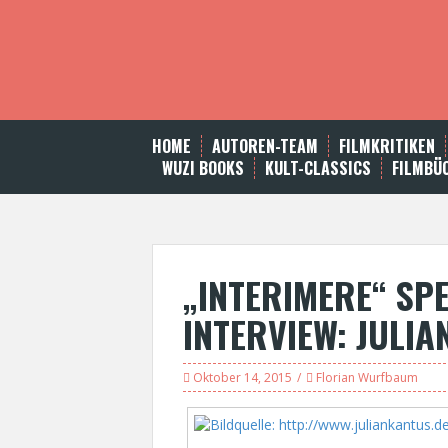
S
k
i
p
t
o
c
HOME
AUTOREN-TEAM
FILMKRITIKEN
o
WUZI BOOKS
KULT-CLASSICS
FILMBÜ
n
t
e
n
t
„INTERIMERE“ SPE
INTERVIEW: JULI
Oktober 14, 2015
Florian Wurfbaum