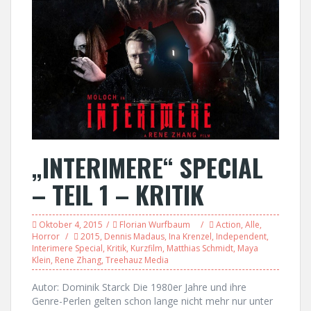
„INTERIMERE“ SPECIAL
– TEIL 1 – KRITIK
Oktober 4, 2015
Florian Wurfbaum
Action
,
Alle
,
Horror
2015
,
Dennis Madaus
,
Ina Krenzel
,
Independent
,
Interimere Special
,
Kritik
,
Kurzfilm
,
Matthias Schmidt
,
Maya
Klein
,
Rene Zhang
,
Treehauz Media
Autor: Dominik Starck Die 1980er Jahre und ihre
Genre-Perlen gelten schon lange nicht mehr nur unter