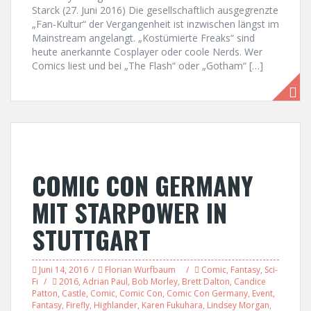
Starck (27. Juni 2016) Die gesellschaftlich ausgegrenzte
„Fan-Kultur“ der Vergangenheit ist inzwischen längst im
Mainstream angelangt. „Kostümierte Freaks“ sind
heute anerkannte Cosplayer oder coole Nerds. Wer
Comics liest und bei „The Flash“ oder „Gotham“ […]
COMIC CON GERMANY
MIT STARPOWER IN
STUTTGART
Juni 14, 2016
Florian Wurfbaum
Comic
,
Fantasy
,
Sci-
Fi
2016
,
Adrian Paul
,
Bob Morley
,
Brett Dalton
,
Candice
Patton
,
Castle
,
Comic
,
Comic Con
,
Comic Con Germany
,
Event
,
Fantasy
,
Firefly
,
Highlander
,
Karen Fukuhara
,
Lindsey Morgan
,