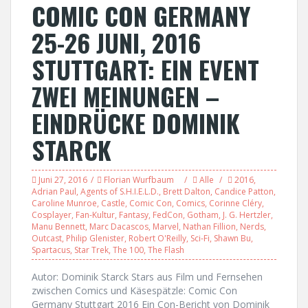
COMIC CON GERMANY
25-26 JUNI, 2016
STUTTGART: EIN EVENT
ZWEI MEINUNGEN –
EINDRÜCKE DOMINIK
STARCK
Juni 27, 2016
Florian Wurfbaum
Alle
2016
,
Adrian Paul
,
Agents of S.H.I.E.L.D.
,
Brett Dalton
,
Candice Patton
,
Caroline Munroe
,
Castle
,
Comic Con
,
Comics
,
Corinne Cléry
,
Cosplayer
,
Fan-Kultur
,
Fantasy
,
FedCon
,
Gotham
,
J. G. Hertzler
,
Manu Bennett
,
Marc Dacascos
,
Marvel
,
Nathan Fillion
,
Nerds
,
Outcast
,
Philip Glenister
,
Robert O'Reilly
,
Sci-Fi
,
Shawn Bu
,
Spartacus
,
Star Trek
,
The 100
,
The Flash
Autor: Dominik Starck Stars aus Film und Fernsehen
zwischen Comics und Käsespätzle: Comic Con
Germany Stuttgart 2016 Ein Con-Bericht von Dominik