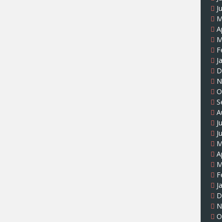
J
M
A
M
F
J
D
N
O
S
A
J
J
M
A
M
F
J
D
N
O