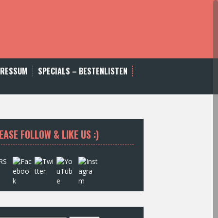
PRESSUM
SPECIALS – BESTENLISTEN
EASE FOLLOW & LIKE US :)