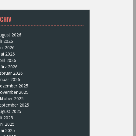
CHIV
ugust 2026
uli 2026
uni 2026
ai 2026
pril 2026
ärz 2026
ebruar 2026
anuar 2026
ezember 2025
ovember 2025
ktober 2025
eptember 2025
ugust 2025
uli 2025
uni 2025
ai 2025