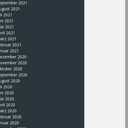
eptember 2021
ugust 2021
uli 2021
uni 2021
ai 2021
pril 2021
ärz 2021
ebruar 2021
anuar 2021
ezember 2020
ovember 2020
ktober 2020
eptember 2020
ugust 2020
uli 2020
uni 2020
ai 2020
pril 2020
ärz 2020
ebruar 2020
anuar 2020