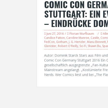
COMIC CON GERMA
STUTTGART: EIN 
– EINDRÜCKE DOM
Juni 27, 2016
Florian Wurfbaum
Alle
Candice Patton
,
Caroline Munroe
,
Castle
,
Comi
FedCon
,
Gotham
,
J. G. Hertzler
,
Manu Bennett
,
Glenister
,
Robert O'Reilly
,
Sci-Fi
,
Shawn Bu
,
Spa
Autor: Dominik Starck Stars aus Film u
Comic Con Germany Stuttgart 2016 Ein Co
gesellschaftlich ausgegrenzte „Fan-Kultu
Mainstream angelangt. „Kostümierte Fre
Nerds. Wer Comics liest und bei „The Fl