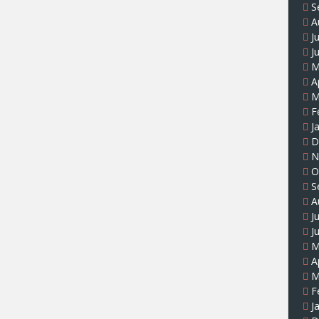
S
A
J
J
M
A
M
F
J
D
N
O
S
A
J
J
M
A
M
F
J