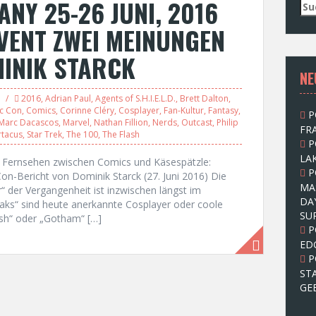
NY 25-26 JUNI, 2016
S
u
EVENT ZWEI MEINUNGEN
c
h
INIK STARCK
e
NE
n
n
2016
,
Adrian Paul
,
Agents of S.H.I.E.L.D.
,
Brett Dalton
,
a
c Con
,
Comics
,
Corinne Cléry
,
Cosplayer
,
Fan-Kultur
,
Fantasy
,
P
c
Marc Dacascos
,
Marvel
,
Nathan Fillion
,
Nerds
,
Outcast
,
Philip
FRA
h
rtacus
,
Star Trek
,
The 100
,
The Flash
P
:
LAK
nd Fernsehen zwischen Comics und Käsespätzle:
P
n-Bericht von Dominik Starck (27. Juni 2016) Die
MA
r“ der Vergangenheit ist inzwischen längst im
DA
aks“ sind heute anerkannte Cosplayer oder coole
SU
ash“ oder „Gotham“ […]
P
ED
P
ST
GE