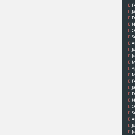
F
J
D
N
O
S
A
J
J
M
A
M
F
J
D
N
O
S
A
J
J