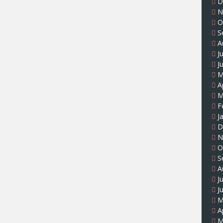
D
N
O
S
A
J
J
M
A
M
F
J
D
N
O
S
A
J
J
M
A
M