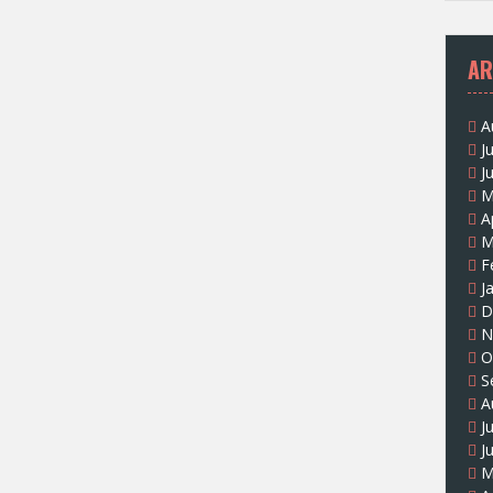
AR
A
J
J
M
A
M
F
J
D
N
O
S
A
J
J
M