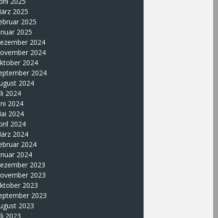
pril 2025
ärz 2025
ebruar 2025
anuar 2025
ezember 2024
ovember 2024
ktober 2024
eptember 2024
ugust 2024
uli 2024
uni 2024
ai 2024
pril 2024
ärz 2024
ebruar 2024
anuar 2024
ezember 2023
ovember 2023
ktober 2023
eptember 2023
ugust 2023
uli 2023