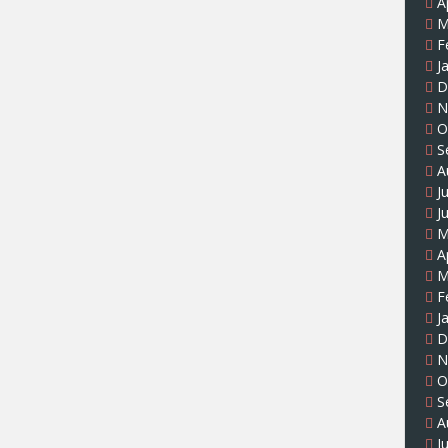
A
M
F
J
D
N
O
S
A
J
J
M
A
M
F
J
D
N
O
S
A
J