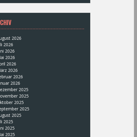
CHIV
ugust 2026
uli 2026
uni 2026
ai 2026
pril 2026
ärz 2026
ebruar 2026
anuar 2026
ezember 2025
ovember 2025
ktober 2025
eptember 2025
ugust 2025
uli 2025
uni 2025
ai 2025