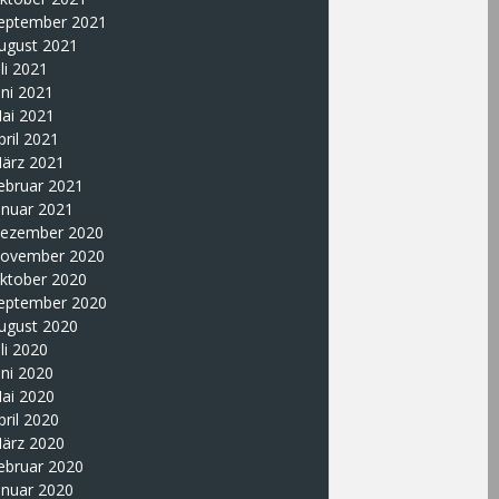
eptember 2021
ugust 2021
uli 2021
uni 2021
ai 2021
pril 2021
ärz 2021
ebruar 2021
anuar 2021
ezember 2020
ovember 2020
ktober 2020
eptember 2020
ugust 2020
uli 2020
uni 2020
ai 2020
pril 2020
ärz 2020
ebruar 2020
anuar 2020