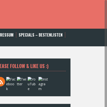
PRESSUM
SPECIALS – BESTENLISTEN
EASE FOLLOW & LIKE US :)