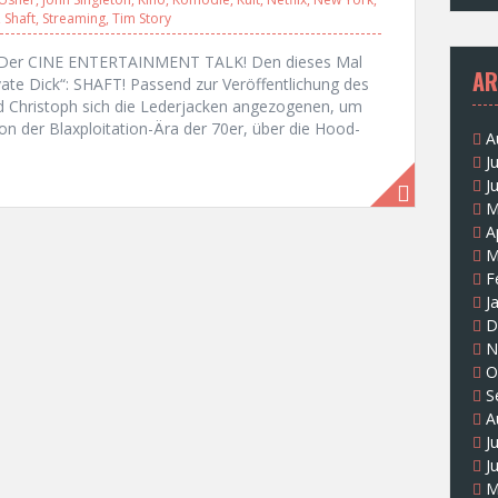
,
Shaft
,
Streaming
,
Tim Story
s?“ Der CINE ENTERTAINMENT TALK! Den dieses Mal
AR
ate Dick“: SHAFT! Passend zur Veröffentlichung des
nd Christoph sich die Lederjacken angezogenen, um
n der Blaxploitation-Ära der 70er, über die Hood-
A
J
J
M
A
M
F
J
D
N
O
S
A
J
J
M