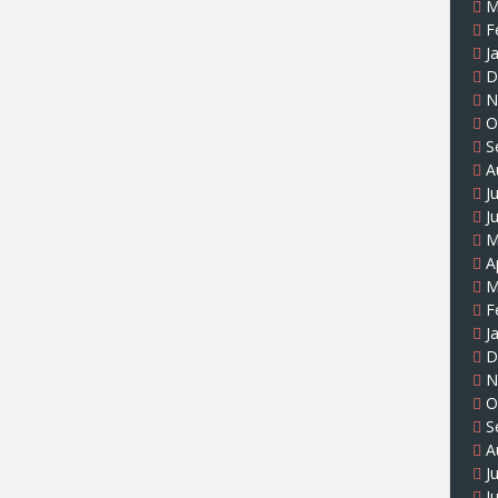
M
F
J
D
N
O
S
A
J
J
M
A
M
F
J
D
N
O
S
A
J
J