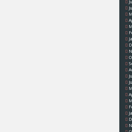
J
J
M
A
M
F
J
D
N
O
S
A
J
J
M
A
M
F
J
D
N
O