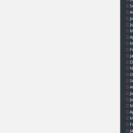
S
A
J
J
M
A
M
F
J
D
N
O
S
A
J
J
M
A
M
F
J