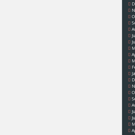
D
N
O
S
A
J
J
M
A
M
F
J
D
N
O
S
A
J
J
M
A