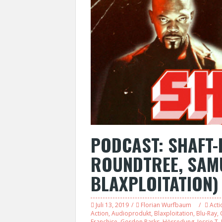
PODCAST: SHAFT-
ROUNDTREE, SAMU
BLAXPLOITATION)
Juli 13, 2019
Florian Wurfbaum
Acti
Action
,
Audioprodukt
,
Blaxploitation
,
Blu-Ray
,
Franchise
,
Gordon Parks
,
Hörsedung
,
Jessie T.