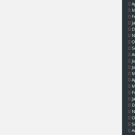
A
M
F
J
D
N
O
S
A
J
J
M
A
M
F
J
D
N
O
S
A