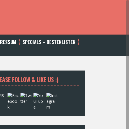
PRESSUM
SPECIALS – BESTENLISTEN
EASE FOLLOW & LIKE US :)