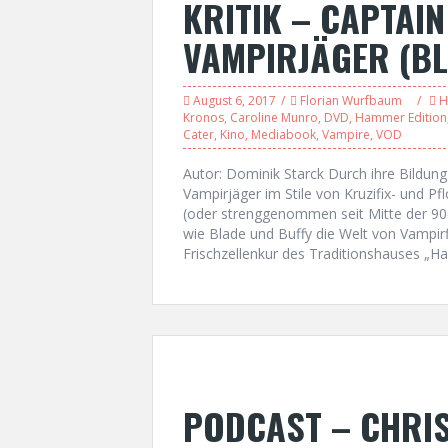
KRITIK – CAPTAI
VAMPIRJÄGER (BL
August 6, 2017
Florian Wurfbaum
H
Kronos
,
Caroline Munro
,
DVD
,
Hammer Edition
Cater
,
Kino
,
Mediabook
,
Vampire
,
VOD
Autor: Dominik Starck Durch ihre Bildun
Vampirjäger im Stile von Kruzifix- und P
(oder strenggenommen seit Mitte der 90
wie Blade und Buffy die Welt von Vampirfi
Frischzellenkur des Traditionshauses „
PODCAST – CHRIS