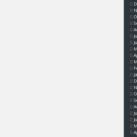
D
N
O
S
A
J
J
M
A
M
F
J
D
N
O
S
A
J
J
M
A