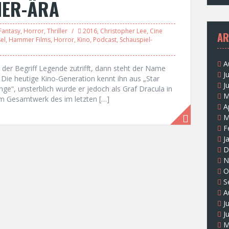
MER-ÄRA
Fantasy
,
Horror
,
Thriller
2016
,
Christopher Lee
,
Cine
AR
el
,
Hammer Films
,
Horror
,
Kino
,
Podcast
,
Schauspiel-
A
 der Begriff Legende zutrifft, dann steht der Name
J
 Die heutige Kino-Generation kennt ihn aus „Star
J
nge“, unsterblich wurde er jedoch als Graf Dracula in
M
m Gesamtwerk des im letzten […]
A
M
F
J
D
N
O
S
A
J
J
M