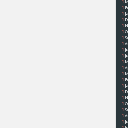
M
F
J
D
N
O
S
A
J
J
M
A
M
F
J
D
N
O
S
A
J
J