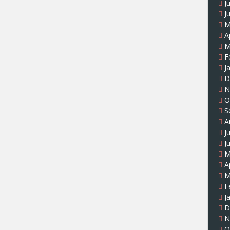
J
J
M
A
M
F
J
D
N
O
S
A
J
J
M
A
M
F
J
D
N
O