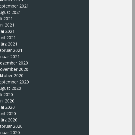
eptember 2021
ugust 2021
uli 2021
uni 2021
ai 2021
pril 2021
ärz 2021
ebruar 2021
anuar 2021
ezember 2020
ovember 2020
ktober 2020
eptember 2020
ugust 2020
uli 2020
uni 2020
ai 2020
pril 2020
ärz 2020
ebruar 2020
anuar 2020