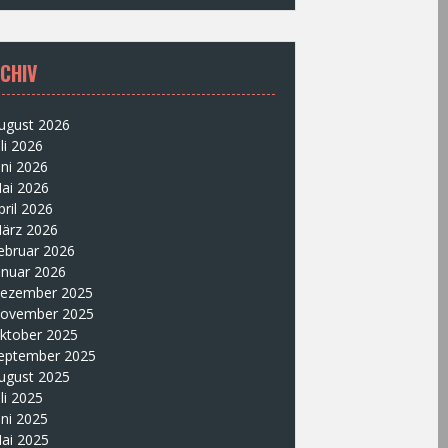
CHIV
ugust 2026
uli 2026
uni 2026
ai 2026
pril 2026
ärz 2026
ebruar 2026
anuar 2026
ezember 2025
ovember 2025
ktober 2025
eptember 2025
ugust 2025
uli 2025
uni 2025
ai 2025