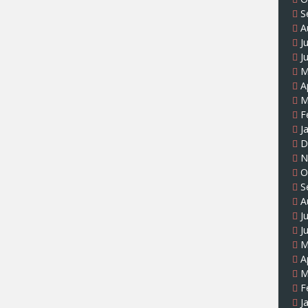
S
A
J
J
M
A
M
F
J
D
N
O
S
A
J
J
M
A
M
F
J