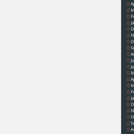
A
M
F
J
D
N
O
S
A
J
J
M
A
M
F
J
D
N
O
S
A