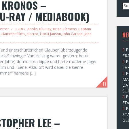
N KRONOS –
S
u
U-RAY / MEDIABOOK)
c
h
e
orror
2017
,
Anolis
,
Blu-Ray
,
Brian Clemens
,
Captain
NE
n
,
Hammer Films
,
Horror
,
Horst Janson
,
John Carson
,
John
n
a
P
g und unerschütterlichen Glauben überzeugende
c
flock-Schwinger Van Helsing waren gestern: heute
FRA
h
er Jahre) dominieren hippe und harte moderne Jäger
P
:
lm und –Serie. Allzu oft wird dabei die Genre-
LAK
Hammer“ namens […]
P
MA
DA
SU
P
ED
P
ST
TOPHER LEE –
GE