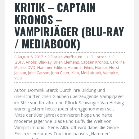
KRITIK – CAPTAIN
KRONOS –
VAMPIRJÄGER (BLU-RAY
/ MEDIABOOK)
August 6, 2017
Florian Wurfbaum
Horror
2017
,
Anolis
,
Blu-Ray
,
Brian Clemens
,
Captain Kronos
,
Caroline
Munro
,
DVD
,
Hammer Edition
,
Hammer Films
,
Horror
,
Horst
Janson
,
John Carson
,
John Cater
,
Kino
,
Mediabook
,
Vampire
,
VOD
Autor: Dominik Starck Durch ihre Bildung und
unerschütterlichen Glauben überzeugende Vampirjäger
im Stile von Kruzifix- und Pflock-Schwinger Van Helsing
waren gestern: heute (oder strenggenommen seit
Mitte der 90er Jahre) dominieren hippe und harte
moderne Jäger wie Blade und Buffy die Welt von
Vampirfilm und –Serie. Allzu oft wird dabei die Genre-
Frischzellenkur des Traditionshauses „Hammer“