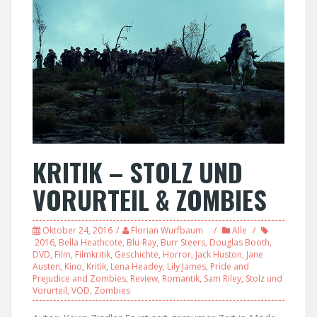
KRITIK – STOLZ UND
VORURTEIL & ZOMBIES
Oktober 24, 2016
Florian Wurfbaum
Alle
2016
,
Bella Heathcote
,
Blu-Ray
,
Burr Steers
,
Douglas Booth
,
DVD
,
Film
,
Filmkritik
,
Geschichte
,
Horror
,
Jack Huston
,
Jane
Austen
,
Kino
,
Kritik
,
Lena Headey
,
Lily James
,
Pride and
Prejudice and Zombies
,
Review
,
Romantik
,
Sam Riley
,
Stolz und
Vorurteil
,
VOD
,
Zombies