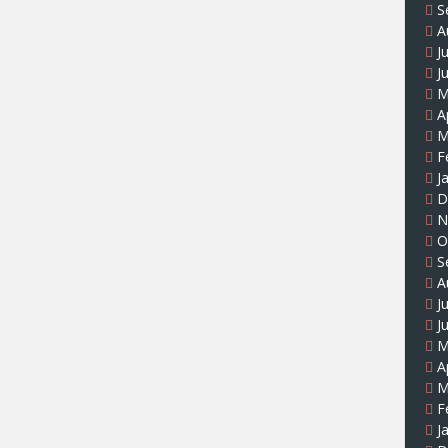
S
A
J
J
M
A
M
F
J
D
N
O
S
A
J
J
M
A
M
F
J