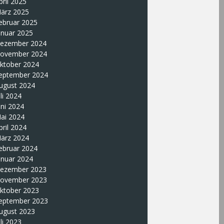
pril 2025
ärz 2025
ebruar 2025
anuar 2025
ezember 2024
ovember 2024
ktober 2024
eptember 2024
ugust 2024
uli 2024
uni 2024
ai 2024
pril 2024
ärz 2024
ebruar 2024
anuar 2024
ezember 2023
ovember 2023
ktober 2023
eptember 2023
ugust 2023
uli 2023