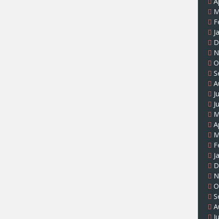
A
M
F
J
D
N
O
S
A
J
J
M
A
M
F
J
D
N
O
S
A
J