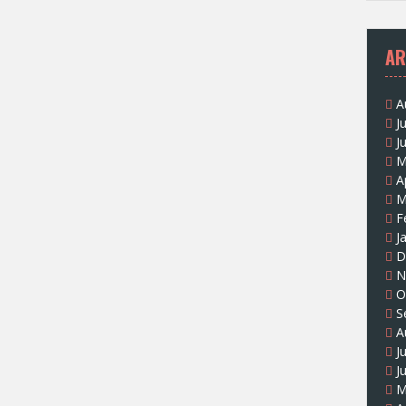
AR
A
J
J
M
A
M
F
J
D
N
O
S
A
J
J
M