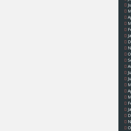
J
M
A
M
F
J
D
N
O
S
A
J
J
M
A
M
F
J
D
N
O