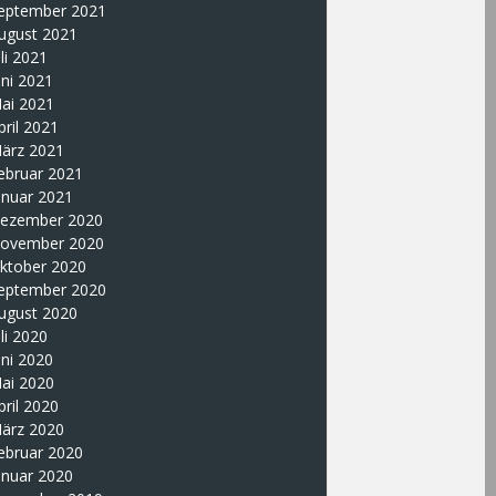
eptember 2021
ugust 2021
uli 2021
uni 2021
ai 2021
pril 2021
ärz 2021
ebruar 2021
anuar 2021
ezember 2020
ovember 2020
ktober 2020
eptember 2020
ugust 2020
uli 2020
uni 2020
ai 2020
pril 2020
ärz 2020
ebruar 2020
anuar 2020