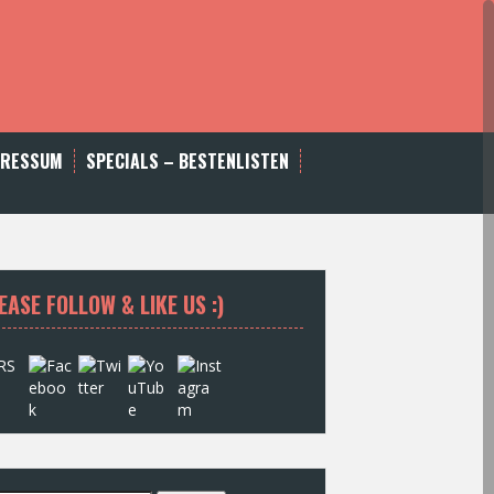
PRESSUM
SPECIALS – BESTENLISTEN
EASE FOLLOW & LIKE US :)