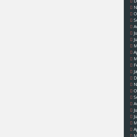
D
N
O
S
A
J
J
M
A
M
F
J
D
N
O
S
A
J
J
M
A
M