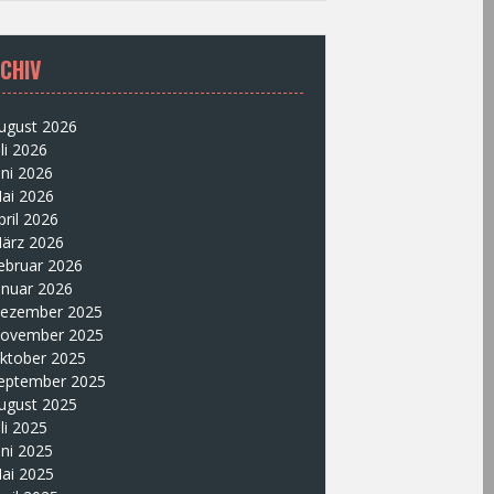
CHIV
ugust 2026
uli 2026
uni 2026
ai 2026
pril 2026
ärz 2026
ebruar 2026
anuar 2026
ezember 2025
ovember 2025
ktober 2025
eptember 2025
ugust 2025
uli 2025
uni 2025
ai 2025