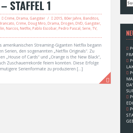
– STAFFEL 1
S
u
c
Crime
,
Drama
,
Gangster
2015
,
80er Jahre
,
Banditos
,
h
Brancato
,
Crime
,
Doug Miro
,
Drama
,
Drogen
,
DVD
,
Gangster
,
e
lin
,
Narcos
,
Netflix
,
Pablo Escobar
,
Pedro Pascal
,
Serie
,
TV
,
NE
n
n
a
es amerikanischen Streaming-Giganten Netflix begann
P
c
 Serien, den sogenannten „Netflix Originals“. Zu
FRA
h
len „House of Cards“ und „Orange is the New Black“,
P
:
 auch Zuschauerrekorde feiern konnten. Diese Erfolge
LAK
mutigere Serienformate zu produzieren […]
P
MA
DA
SU
P
ED
P
ST
GE