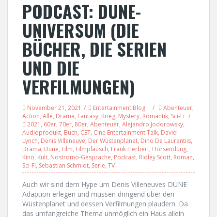
PODCAST: DUNE-
UNIVERSUM (DIE
BÜCHER, DIE SERIEN
UND DIE
VERFILMUNGEN)
November 21, 2021
Entertainment Blog
Abenteuer
,
Action
,
Alle
,
Drama
,
Fantasy
,
Krieg
,
Mystery
,
Romantik
,
Sci-Fi
2021
,
60er
,
70er
,
80er
,
Abenteuer
,
Alejandro Jodorowsky
,
Audioprodukt
,
Buch
,
CET
,
Cine Entertainment Talk
,
David
Lynch
,
Denis Villeneuve
,
Der Wüstenplanet
,
Dino De Laurentiis
,
Drama
,
Dune
,
Film
,
Filmplausch
,
Frank Herbert
,
Hörsendung
,
Kino
,
Kult
,
Nostromo-Gespräche
,
Podcast
,
Ridley Scott
,
Roman
,
Sci-Fi
,
Sebastian Schmidt
,
Serie
,
TV
Auch wir sind dem Hype um Denis Villeneuves DUNE
Adaption erlegen und müssen dringend über den
Wüstenplanet und dessen Verfilmungen plaudern. Da
das umfangreiche Thema unmöglich ein Haus allein