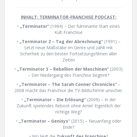
INHALT: TERMINATOR-FRANCHISE PODCAST:
•
„Terminator“
(1984) – Der fulminante Start eines
Kult-Franchise
•
„Terminator 2 – Tag der Abrechnung“
(1991) –
Setzt neue Maßstäbe im Genre und zählt mit
Sicherheit zu den besten Fortsetzungsfilmen aller
Zeiten
•
„Terminator 3 – Rebellion der Maschinen“
(2003)
– Der Niedergang des Franchise beginnt?
•
„Terminator – The Sarah Conner Chronicles“
–
2008 macht das Franchise die TV-Bildschirme unsicher.
•
„Terminator – Die Erlösung“
(2009) – In der
Zukunft spielendes Reboot ohne Arnie! Eigentlich der
richtige Weg?
•
„Terminator – Genisys“
(2015) – Neuanfang oder
Ende?
• Wo liegt die
Zukunft des Franchise
?