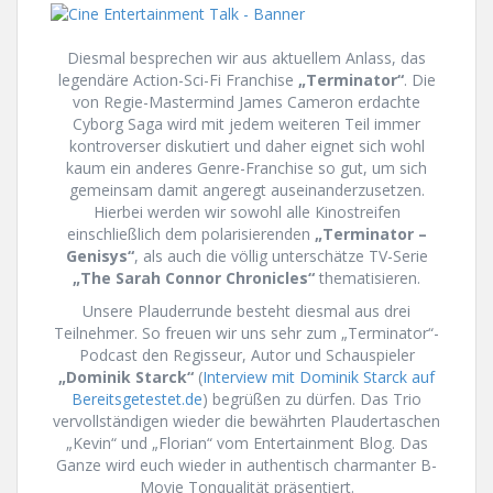
Diesmal besprechen wir aus aktuellem Anlass, das
legendäre Action-Sci-Fi Franchise
„Terminator“
. Die
von Regie-Mastermind James Cameron erdachte
Cyborg Saga wird mit jedem weiteren Teil immer
kontroverser diskutiert und daher eignet sich wohl
kaum ein anderes Genre-Franchise so gut, um sich
gemeinsam damit angeregt auseinanderzusetzen.
Hierbei werden wir sowohl alle Kinostreifen
einschließlich dem polarisierenden
„Terminator –
Genisys“
, als auch die völlig unterschätze TV-Serie
„The Sarah Connor Chronicles“
thematisieren.
Unsere Plauderrunde besteht diesmal aus drei
Teilnehmer. So freuen wir uns sehr zum „Terminator“-
Podcast den Regisseur, Autor und Schauspieler
„Dominik Starck“
(
Interview mit Dominik Starck auf
Bereitsgetestet.de
) begrüßen zu dürfen. Das Trio
vervollständigen wieder die bewährten Plaudertaschen
„Kevin“ und „Florian“ vom Entertainment Blog. Das
Ganze wird euch wieder in authentisch charmanter B-
Movie Tonqualität präsentiert.