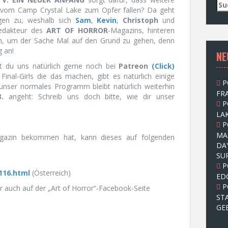
S
om Camp Crystal Lake zum Opfer fallen? Da geht
u
ngen zu, weshalb sich
Sam
,
Kevin
,
Christoph
und
c
redakteur des
ART OF HORROR
-Magazins, hinteren
h
n, um der Sache Mal auf den Grund zu gehen, denn
e
g an!
NE
n
n
st du uns natürlich gerne noch bei
Patreon
(Click)
a
d Final-Girls die das machen, gibt es natürlich einige
P
c
unser normales Programm bleibt natürlich weiterhin
FRA
h
.
angeht: Schreib uns doch bitte, wie dir unser
P
:
LAK
P
MA
agazin bekommen hat, kann dieses auf folgenden
DA
SU
)
P
116.html
(Österreich)
ED
P
r auch auf der „Art of Horror“-Facebook-Seite
ST
GE