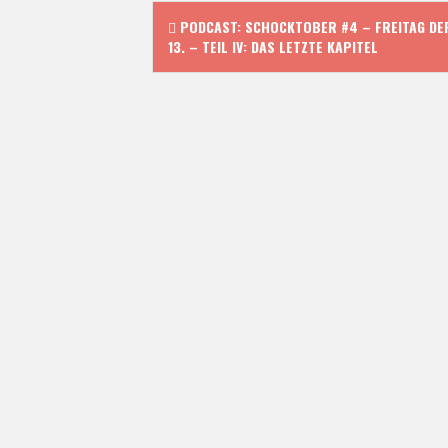
P
PODCAST: SCHOCKTOBER #4 – FREITAG DE
13. – TEIL IV: DAS LETZTE KAPITEL
o
s
t
n
a
v
i
g
a
t