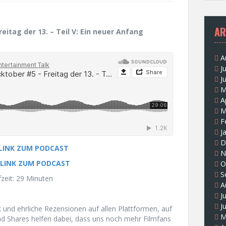
AR
eitag der 13. – Teil V: Ein neuer Anfang
A
J
J
M
A
M
F
J
D
 LINK ZUM PODCAST
N
 LINK ZUM PODCAST
O
S
zeit: 29 Minuten
A
J
J
und ehrliche Rezensionen auf allen Plattformen, auf
M
und Shares helfen dabei, dass uns noch mehr Filmfans