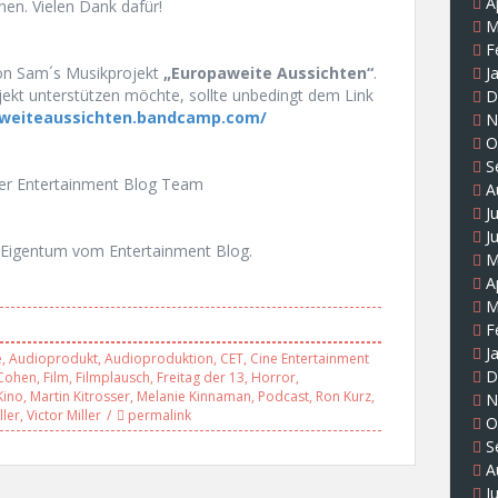
A
en. Vielen Dank dafür!
M
F
J
von Sam´s Musikprojekt
„Europaweite Aussichten“
.
ekt unterstützen möchte, sollte unbedingt dem Link
D
aweiteaussichten.bandcamp.com/
N
O
S
uer Entertainment Blog Team
A
J
J
Eigentum vom Entertainment Blog.
M
A
M
F
J
e
,
Audioprodukt
,
Audioproduktion
,
CET
,
Cine Entertainment
D
Cohen
,
Film
,
Filmplausch
,
Freitag der 13
,
Horror
,
Kino
,
Martin Kitrosser
,
Melanie Kinnaman
,
Podcast
,
Ron Kurz
,
N
ller
,
Victor Miller
permalink
O
S
A
J