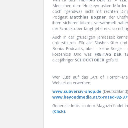
Menschen dem Hockeymasken-Mörder v
doch irgendwas nicht mit rechten Di
Podgast
Matthias Bogner
, der Chef
ihren sicheren Mikros versammelt habe
der Schocktober fängt jetzt erst so richti
Auch in der gruseligen Jahreszeit kann
unterstützen. Für alle Slasher-Killer un
Bonus-Podcasts, aber – keine Sorge – 
kostenlos! Und was
FREITAG DER 13
diesjähriger
SCHOCKTOBER
gefällt!
Wer Lust auf das „Art of Horror“-M
Webseiten erwerben:
www.subversiv-shop.de
(Deutschland
www.beyondmedia.at/x-rated-82-37
Generelle Infos zu dem Magazin findet ih
(Click)
.