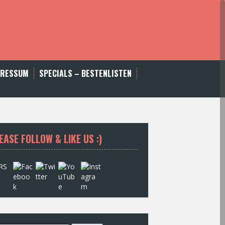
PRESSUM
SPECIALS – BESTENLISTEN
EASE FOLLOW & LIKE US :)