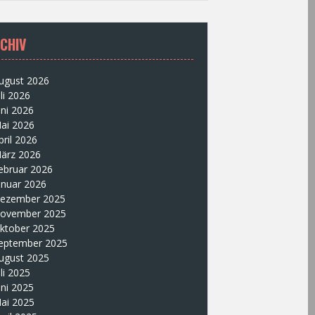
CHIV
ugust 2026
uli 2026
uni 2026
ai 2026
pril 2026
ärz 2026
ebruar 2026
anuar 2026
ezember 2025
ovember 2025
ktober 2025
eptember 2025
ugust 2025
uli 2025
uni 2025
ai 2025