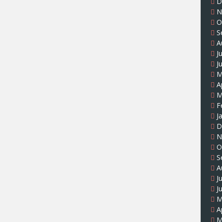
D
N
O
S
A
J
J
M
A
M
F
J
D
N
O
S
A
J
J
M
A
M