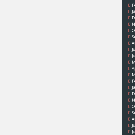
F
J
D
N
O
S
A
J
J
M
A
M
F
J
D
N
O
S
A
J
J