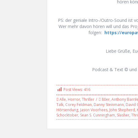
hören könn
PS: der geniale Intro-/Outro-Sound ist 
Wer mehr davon hören will und das Proj
folgen:
https://europ
Liebe Grüße, E
Podcast & Text © und 
Post Views:
416
Alle
,
Horror
,
Thriller
80er
,
Anthony Barril
Talk
,
Corey Feldman
,
Danny Steinmann
,
David 
Hörsendung
,
Jason Voorhees
,
John Shepherd
,
Schocktober
,
Sean S. Cunningham
,
Slasher
,
Thri