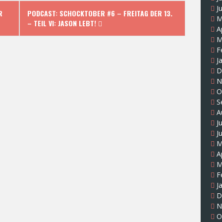
J
R
PODCAST: SCHOCKTOBER #6 – FREITAG DER 13.
M
– TEIL VI: JASON LEBT!
A
M
F
J
D
N
O
S
A
J
J
M
A
M
F
J
D
N
O