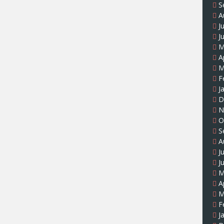
S
A
J
J
M
A
M
F
J
D
N
O
S
A
J
J
M
A
M
F
J