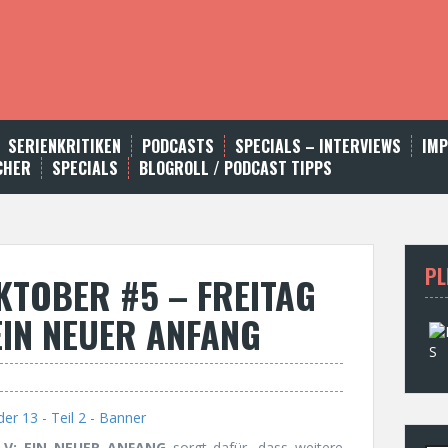
SERIENKRITIKEN
PODCASTS
SPECIALS – INTERVIEWS
IM
CHER
SPECIALS
BLOGROLL / PODCAST TIPPS
PL
TOBER #5 – FREITAG
 EIN NEUER ANFANG
L V: EIN NEUER ANFANG
sorgt dafür, dass weitere