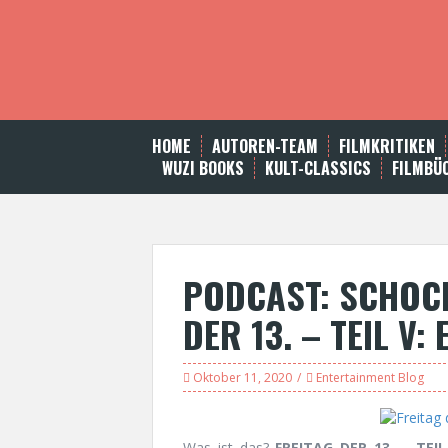
S
k
i
p
t
o
c
HOME
AUTOREN-TEAM
FILMKRITIKEN
o
WUZI BOOKS
KULT-CLASSICS
FILMBÜ
n
t
e
n
t
PODCAST: SCHOCK
DER 13. – TEIL V:
Oktober 11, 2020
Entertainment Blog
Was ist das?
FREITAG DER 13. – TEI