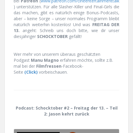
bei
Patreon
(
www.patreon.com/cineentertainmenttalk
) unterstützen. Für alle Slasher-Killer und Final-Girls die
das machen, gibt es natürlich einige Bonus-Podcasts,
aber – keine Sorge – unser normales Programm bleibt
natürlich weiterhin kostenlos! Und was
FREITAG DER
13.
angeht: Schreib uns doch bitte, wie dir unser
diesjähriger
SCHOCKTOBER
gefällt!
Wer mehr von unserem überaus geschätzten
Podgast
Manu Magno
erfahren möchte, sollte z.B.
mal bei der
Filmfressen
-Facebook-
Seite
(Click)
vorbeischauen.
Podcast: Schocktober #2 – Freitag der 13. – Teil
2: Jason kehrt zurück