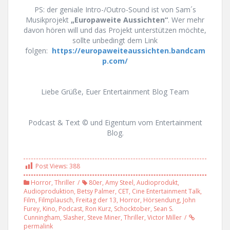
PS: der geniale Intro-/Outro-Sound ist von Sam´s
Musikprojekt
„Europaweite Aussichten“
. Wer mehr
davon hören will und das Projekt unterstützen möchte,
sollte unbedingt dem Link
folgen:
https://europaweiteaussichten.bandcam
p.com/
Liebe Grüße, Euer Entertainment Blog Team
Podcast & Text © und Eigentum vom Entertainment
Blog.
Post Views:
388
Horror
,
Thriller
80er
,
Amy Steel
,
Audioprodukt
,
Audioproduktion
,
Betsy Palmer
,
CET
,
Cine Entertainment Talk
,
Film
,
Filmplausch
,
Freitag der 13
,
Horror
,
Hörsendung
,
John
Furey
,
Kino
,
Podcast
,
Ron Kurz
,
Schocktober
,
Sean S.
Cunningham
,
Slasher
,
Steve Miner
,
Thriller
,
Victor Miller
permalink