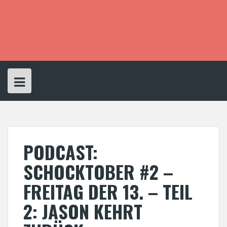
S
k
i
p
t
o
c
o
n
t
e
n
t
PODCAST:
SCHOCKTOBER #2 –
FREITAG DER 13. – TEIL
2: JASON KEHRT