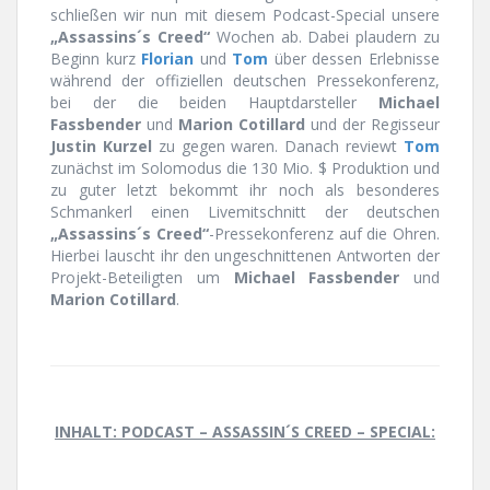
schließen wir nun mit diesem Podcast-Special unsere
„Assassins´s Creed“
Wochen ab. Dabei plaudern zu
Beginn kurz
Florian
und
Tom
über dessen Erlebnisse
während der offiziellen deutschen Pressekonferenz,
bei der die beiden Hauptdarsteller
Michael
Fassbender
und
Marion Cotillard
und der Regisseur
Justin Kurzel
zu gegen waren. Danach reviewt
Tom
zunächst im Solomodus die 130 Mio. $ Produktion und
zu guter letzt bekommt ihr noch als besonderes
Schmankerl einen Livemitschnitt der deutschen
„Assassins´s Creed“
-Pressekonferenz auf die Ohren.
Hierbei lauscht ihr den ungeschnittenen Antworten der
Projekt-Beteiligten um
Michael Fassbender
und
Marion Cotillard
.
INHALT: PODCAST – ASSASSIN´S CREED – SPECIAL: