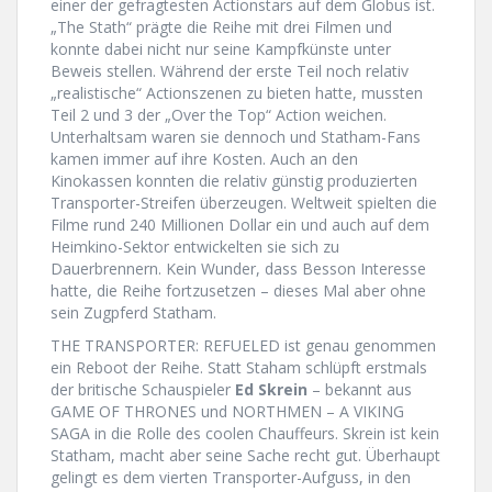
einer der gefragtesten Actionstars auf dem Globus ist.
„The Stath“ prägte die Reihe mit drei Filmen und
konnte dabei nicht nur seine Kampfkünste unter
Beweis stellen. Während der erste Teil noch relativ
„realistische“ Actionszenen zu bieten hatte, mussten
Teil 2 und 3 der „Over the Top“ Action weichen.
Unterhaltsam waren sie dennoch und Statham-Fans
kamen immer auf ihre Kosten. Auch an den
Kinokassen konnten die relativ günstig produzierten
Transporter-Streifen überzeugen. Weltweit spielten die
Filme rund 240 Millionen Dollar ein und auch auf dem
Heimkino-Sektor entwickelten sie sich zu
Dauerbrennern. Kein Wunder, dass Besson Interesse
hatte, die Reihe fortzusetzen – dieses Mal aber ohne
sein Zugpferd Statham.
THE TRANSPORTER: REFUELED ist genau genommen
ein Reboot der Reihe. Statt Staham schlüpft erstmals
der britische Schauspieler
Ed Skrein
– bekannt aus
GAME OF THRONES und NORTHMEN – A VIKING
SAGA in die Rolle des coolen Chauffeurs. Skrein ist kein
Statham, macht aber seine Sache recht gut. Überhaupt
gelingt es dem vierten Transporter-Aufguss, in den