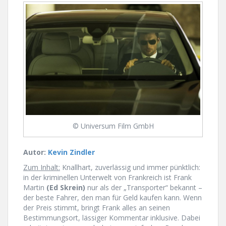
© Universum Film GmbH
Autor:
Kevin Zindler
Zum Inhalt:
Knallhart, zuverlässig und immer pünktlich:
in der kriminellen Unterwelt von Frankreich ist Frank
Martin
(Ed Skrein)
nur als der „Transporter“ bekannt –
der beste Fahrer, den man für Geld kaufen kann. Wenn
der Preis stimmt, bringt Frank alles an seinen
Bestimmungsort, lässiger Kommentar inklusive. Dabei