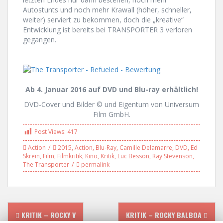
Autostunts und noch mehr Krawall (höher, schneller,
weiter) serviert zu bekommen, doch die „kreative“
Entwicklung ist bereits bei TRANSPORTER 3 verloren
gegangen.
Ab 4. Januar 2016 auf DVD und Blu-ray erhältlich!
DVD-Cover und Bilder © und Eigentum von Universum
Film GmbH.
Post Views:
417
Action
2015
,
Action
,
Blu-Ray
,
Camille Delamarre
,
DVD
,
Ed
Skrein
,
Film
,
Filmkritik
,
Kino
,
Kritik
,
Luc Besson
,
Ray Stevenson
,
The Transporter
permalink
P
KRITIK – ROCKY V
KRITIK – ROCKY BALBOA